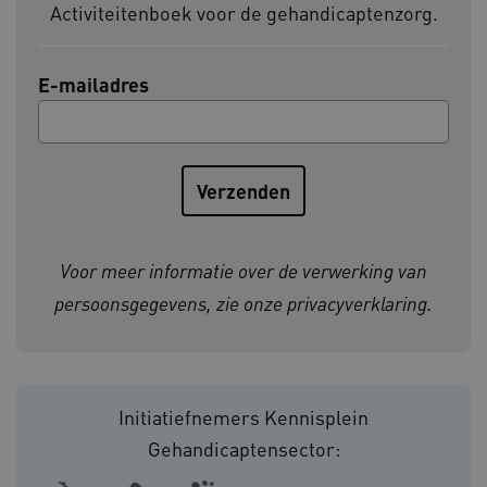
Activiteitenboek voor de gehandicaptenzorg.
BCSessionID
vilans.blueconic.net
E-mailadres
ARRAffinity
Microsoft Corporation
.www.kennispleingehandicaptensector.nl
Voor meer informatie over de verwerking van
persoonsgegevens, zie onze
privacyverklaring
.
CookieScriptConsent
CookieScript
Initiatiefnemers Kennisplein
www.kennispleingehandicaptensector.nl
Gehandicaptensector: