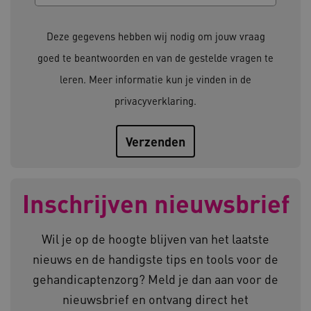
Deze functionele en technische cookies zorgen
ervoor dat de website werkt. Deze cookies
Deze gegevens hebben wij nodig om jouw vraag
worden altijd geplaatst en maken geen inbreuk
op uw privacy.
goed te beantwoorden en van de gestelde vragen te
Naam
Provider
/
Domein
leren. Meer informatie kun je vinden in de
__Secure-YNID
.youtube.com
privacyverklaring
.
__Secure-
.youtube.com
ROLLOUT_TOKEN
FPLC
.kennispleingehandicaptensector.nl
Inschrijven nieuwsbrief
Wil je op de hoogte blijven van het laatste
nieuws en de handigste tips en tools voor de
gehandicaptenzorg? Meld je dan aan voor de
__cf_bm
Cloudflare Inc.
Google Privacy Policy
.vimeo.com
nieuwsbrief en ontvang direct het