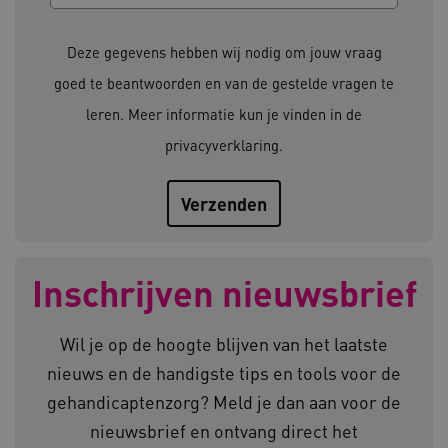
Deze functionele en technische cookies zorgen
ervoor dat de website werkt. Deze cookies
Deze gegevens hebben wij nodig om jouw vraag
worden altijd geplaatst en maken geen inbreuk
op uw privacy.
goed te beantwoorden en van de gestelde vragen te
Naam
Provider
/
Domein
leren. Meer informatie kun je vinden in de
__Secure-YNID
.youtube.com
privacyverklaring
.
__Secure-
.youtube.com
ROLLOUT_TOKEN
FPLC
.kennispleingehandicaptensector.nl
Inschrijven nieuwsbrief
Wil je op de hoogte blijven van het laatste
nieuws en de handigste tips en tools voor de
gehandicaptenzorg? Meld je dan aan voor de
__cf_bm
Cloudflare Inc.
Google Privacy Policy
.vimeo.com
nieuwsbrief en ontvang direct het