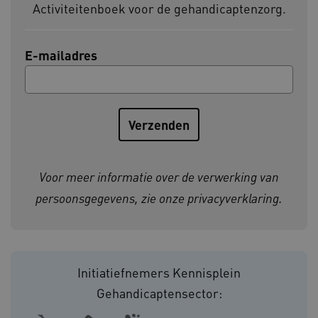
Activiteitenboek voor de gehandicaptenzorg.
BCSessionID
vilans.blueconic.net
E-mailadres
ARRAffinity
Microsoft Corporation
.www.kennispleingehandicaptensector.nl
Voor meer informatie over de verwerking van
persoonsgegevens, zie onze
privacyverklaring
.
CookieScriptConsent
CookieScript
Initiatiefnemers Kennisplein
www.kennispleingehandicaptensector.nl
Gehandicaptensector: