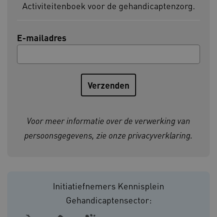
Activiteitenboek voor de gehandicaptenzorg.
BCSessionID
vilans.blueconic.net
E-mailadres
ARRAffinity
Microsoft Corporation
.www.kennispleingehandicaptensector.nl
Voor meer informatie over de verwerking van
persoonsgegevens, zie onze
privacyverklaring
.
CookieScriptConsent
CookieScript
Initiatiefnemers Kennisplein
www.kennispleingehandicaptensector.nl
Gehandicaptensector: