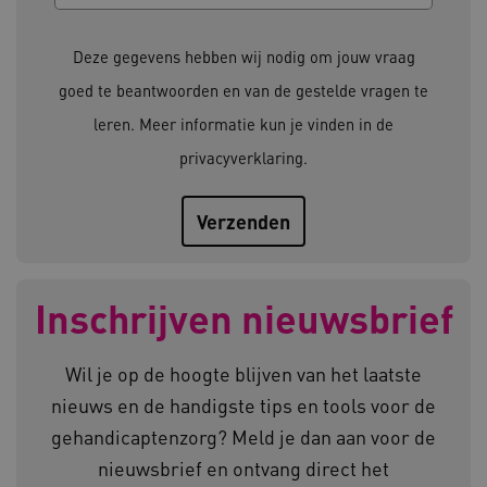
Deze functionele en technische cookies zorgen
ervoor dat de website werkt. Deze cookies
Deze gegevens hebben wij nodig om jouw vraag
worden altijd geplaatst en maken geen inbreuk
op uw privacy.
goed te beantwoorden en van de gestelde vragen te
Naam
Provider
/
Domein
leren. Meer informatie kun je vinden in de
__Secure-YNID
.youtube.com
privacyverklaring
.
__Secure-
.youtube.com
ROLLOUT_TOKEN
FPLC
.kennispleingehandicaptensector.nl
Inschrijven nieuwsbrief
Wil je op de hoogte blijven van het laatste
nieuws en de handigste tips en tools voor de
gehandicaptenzorg? Meld je dan aan voor de
__cf_bm
Cloudflare Inc.
Google Privacy Policy
.vimeo.com
nieuwsbrief en ontvang direct het