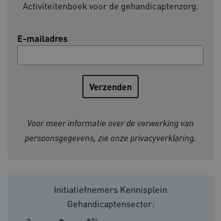
Activiteitenboek voor de gehandicaptenzorg.
BCSessionID
vilans.blueconic.net
E-mailadres
ARRAffinity
Microsoft Corporation
.www.kennispleingehandicaptensector.nl
Voor meer informatie over de verwerking van
persoonsgegevens, zie onze
privacyverklaring
.
CookieScriptConsent
CookieScript
Initiatiefnemers Kennisplein
www.kennispleingehandicaptensector.nl
Gehandicaptensector: