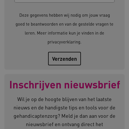
Deze functionele en technische cookies zorgen
ervoor dat de website werkt. Deze cookies
Deze gegevens hebben wij nodig om jouw vraag
worden altijd geplaatst en maken geen inbreuk
op uw privacy.
goed te beantwoorden en van de gestelde vragen te
Naam
Provider
/
Domein
leren. Meer informatie kun je vinden in de
__Secure-YNID
.youtube.com
privacyverklaring
.
__Secure-
.youtube.com
ROLLOUT_TOKEN
FPLC
.kennispleingehandicaptensector.nl
Inschrijven nieuwsbrief
Wil je op de hoogte blijven van het laatste
nieuws en de handigste tips en tools voor de
gehandicaptenzorg? Meld je dan aan voor de
__cf_bm
Cloudflare Inc.
Google Privacy Policy
.vimeo.com
nieuwsbrief en ontvang direct het