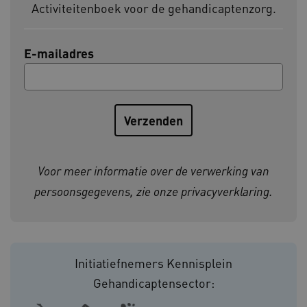
Activiteitenboek voor de gehandicaptenzorg.
BCSessionID
vilans.blueconic.net
E-mailadres
ARRAffinity
Microsoft Corporation
.www.kennispleingehandicaptensector.nl
Voor meer informatie over de verwerking van
persoonsgegevens, zie onze
privacyverklaring
.
CookieScriptConsent
CookieScript
Initiatiefnemers Kennisplein
www.kennispleingehandicaptensector.nl
Gehandicaptensector: