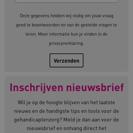
Deze functionele en technische cookies zorgen
ervoor dat de website werkt. Deze cookies
Deze gegevens hebben wij nodig om jouw vraag
worden altijd geplaatst en maken geen inbreuk
op uw privacy.
goed te beantwoorden en van de gestelde vragen te
Naam
Provider
/
Domein
leren. Meer informatie kun je vinden in de
__Secure-YNID
.youtube.com
privacyverklaring
.
__Secure-
.youtube.com
ROLLOUT_TOKEN
FPLC
.kennispleingehandicaptensector.nl
Inschrijven nieuwsbrief
Wil je op de hoogte blijven van het laatste
nieuws en de handigste tips en tools voor de
gehandicaptenzorg? Meld je dan aan voor de
__cf_bm
Cloudflare Inc.
Google Privacy Policy
.vimeo.com
nieuwsbrief en ontvang direct het