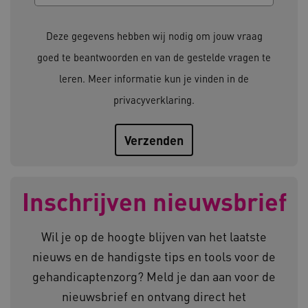
Deze functionele en technische cookies zorgen
ervoor dat de website werkt. Deze cookies
Deze gegevens hebben wij nodig om jouw vraag
worden altijd geplaatst en maken geen inbreuk
op uw privacy.
goed te beantwoorden en van de gestelde vragen te
Naam
Provider
/
Domein
leren. Meer informatie kun je vinden in de
__Secure-YNID
.youtube.com
privacyverklaring
.
__Secure-
.youtube.com
ROLLOUT_TOKEN
FPLC
.kennispleingehandicaptensector.nl
Inschrijven nieuwsbrief
Wil je op de hoogte blijven van het laatste
nieuws en de handigste tips en tools voor de
gehandicaptenzorg? Meld je dan aan voor de
__cf_bm
Cloudflare Inc.
Google Privacy Policy
.vimeo.com
nieuwsbrief en ontvang direct het