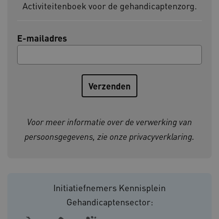
Activiteitenboek voor de gehandicaptenzorg.
BCSessionID
vilans.blueconic.net
E-mailadres
ARRAffinity
Microsoft Corporation
.www.kennispleingehandicaptensector.nl
Voor meer informatie over de verwerking van
persoonsgegevens, zie onze
privacyverklaring
.
CookieScriptConsent
CookieScript
Initiatiefnemers Kennisplein
www.kennispleingehandicaptensector.nl
Gehandicaptensector: