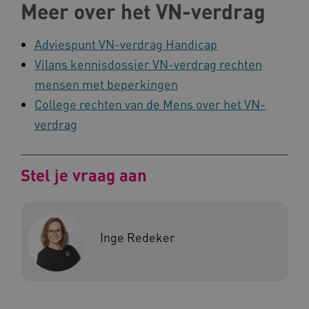
Meer over het VN-verdrag
Adviespunt VN-verdrag Handicap
Vilans kennisdossier VN-verdrag rechten
mensen met beperkingen
CookieScriptConsent
CookieScript
www.kennispleingehandicaptensector.nl
College rechten van de Mens over het VN-
verdrag
Stel je vraag aan
AWSALBCORS
Amazon.com Inc.
vilans.blueconic.net
Inge Redeker
AWSALBCORS
Amazon.com Inc.
a594.kennispleingehandicaptensector.nl