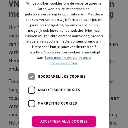
VN-Verdrag gelijke rechten
Wij gebruiken cookies om de website goed te
laten werken, te verbeteren en
mensen met een beperking
gebruikerservaring te optimaliseren. Met deze
cookies verzamelen wij informatie over jou en
jouw internetgedrag op onze website, en
Het VN-verdrag voor gelijke rechten van
mogelijk ook buiten onze website. Hiermee
mensen met een beperking moet de rechten
kunnen wij gerichte content aanbieden, video’s
afspelen en sociale media content promoten.
van mensen met een beperking beschermen en
Hieronder kun je jouw voorkeuren zelf
verbeteren. Sinds 2016 geldt het verdrag in
instellen. Noodzakelijke cookies staan altijd
aan.
Lees meer hierover in onze
Nederland. Toegankelijkheid is een belangrijk
cookieverklaring.
onderdeel van het verdrag.
NOODZAKELIJKE COOKIES
Toegankelijkheid draait niet alleen om fysieke
toegankelijkheid, zoals voor mensen in een
ANALYTISCHE COOKIES
rolstoel. Want ook bijvoorbeeld mensen met een
MARKETING COOKIES
verstandelijke beperking moeten zoveel
mogelijk mee kunnen doen aan de samenleving.
ACCEPTEER ALLE COOKIES
Het verdrag kijkt daarom naar toegankelijkheid