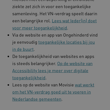
ziekte zet zich in voor een toegankelijke
samenleving. Het VN-verdrag speelt daarin
een belangrijke rol.
Lees wat Ieder(in) doet
voor meer toegankelijkheid
.
Via de website en app van Ongehinderd vind
__cf_bm
Cloudflare Inc.
Google Privacy Policy
.vimeo.com
je eenvoudig
toegankelijke locaties bij jou
in de buurt
.
De toegankelijkheid van websites en apps
is steeds belangrijker.
Op de website van
BCSessionID
vilans.blueconic.net
Accessibility lees je meer over digitale
toegankelijkheid
.
Lees op de website van Movisie
wat werkt
om het VN-verdrag goed uit te voeren in
Nederlandse gemeenten
.
ARRAffinity
Microsoft Corporation
.www.kennispleingehandicaptensector.nl