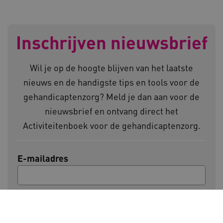
Inschrijven nieuwsbrief
UMB_SESSION
www.kennispleingehandicaptensector.nl
Wil je op de hoogte blijven van het laatste
nieuws en de handigste tips en tools voor de
gehandicaptenzorg? Meld je dan aan voor de
ARRAffinitySameSite
Microsoft Corporation
nieuwsbrief en ontvang direct het
.www.kennispleingehandicaptensector.nl
Activiteitenboek voor de gehandicaptenzorg.
E-mailadres