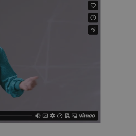
 cookie-banner van
elijk om correct te
gheidsondersteuning met
omium-update, maken we
 voor elk van deze op duur
ties genaamd
gheidsondersteuning met
omium-update, maken we
 voor elk van deze op duur
ties genaamd
om gebruikerssessies op
 gebruikersinteracties
en surfsessie.
t Azure als hostingplatform
balancing, zorgt deze
n van één
d door dezelfde server in
eld.