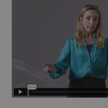
w.kennispleingehandicaptensector.nl
bezoekers te onthouden. De
Cookie-Script.com is noodzak
werken.
1 week
Voor voortdurende plakkeri
azon.com Inc.
CORS-use-cases na de Chr
lans.blueconic.net
extra plakkerigheidscookies
gebaseerde plakkeringsfunc
AWSALBCORS (ALB).
1 week
Voor voortdurende plakkeri
azon.com Inc.
CORS-use-cases na de Chr
94.kennispleingehandicaptensector.nl
extra plakkerigheidscookies
gebaseerde plakkeringsfunc
AWSALBCORS (ALB).
w.kennispleingehandicaptensector.nl
Sessie
Deze cookie wordt gebruikt 
de website te beheren, zodat
worden onthouden tijdens e
Sessie
Bij het gebruik van Microsof
crosoft Corporation
en het inschakelen van load 
ww.kennispleingehandicaptensector.nl
cookie ervoor dat verzoeke
bezoekersbrowsersessie altij
het cluster worden afgehand
ovider
/
Domein
Vervaldatum
Omschrijving
ovider
/
Domein
Vervaldatum
Omschrijving