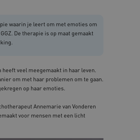
apie waarin je leert om met emoties om
om de prestaties en
e GGZ. De therapie is op maat gemaakt
van de website-gebruikers
hun surfervaring te
king.
den betrokken bij het
egevens om te meten hoe
ncties van de site.
 om onderscheid te maken
s gunstig voor de website,
n heeft veel meegemaakt in haar leven.
nnen maken over het
anier om met haar problemen om te gaan.
 gebruikerssessies te
orgen dat berichten
 gekregen op haar emoties.
rowser die de
 voor operationele
ychotherapeut Annemarie van Vonderen
 door websites die draaien
platform. Het wordt
gemaakt voor mensen met een licht
 om ervoor te zorgen dat
gina's tijdens elke
server worden gerouteerd.
 door de Cookie-
ookievoorkeuren van