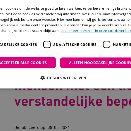
ken cookies om de website goed te laten werken, te verbeteren en gebruikers
en. Met deze cookies verzamelen wij informatie over jou en jouw internetge
mogelijk ook buiten onze website. Hiermee kunnen wij gerichte content aanbi
 en sociale media content promoten. Hieronder kun je jouw voorkeuren zelf i
dzakelijke cookies staan altijd aan.
Lees meer hierover in onze cookieverklar
AKELIJKE COOKIES
ANALYTISCHE COOKIES
MARKETI
dragstherapie voor mensen met een licht verstandelijke beperking
ACCEPTEER ALLE COOKIES
ALLEEN NOODZAKELIJKE COOKIE
Dialectische gedra
DETAILS WEERGEVEN
mensen met een li
verstandelijke bep
Noodzakelijke cookies
Analytische cookies
Marketing cookies
che cookies zorgen ervoor dat de website werkt. Deze cookies worden altijd geplaatst
ovider
/
Domein
Vervaldatum
Omschrijving
Gepubliceerd op:
08-05-2024