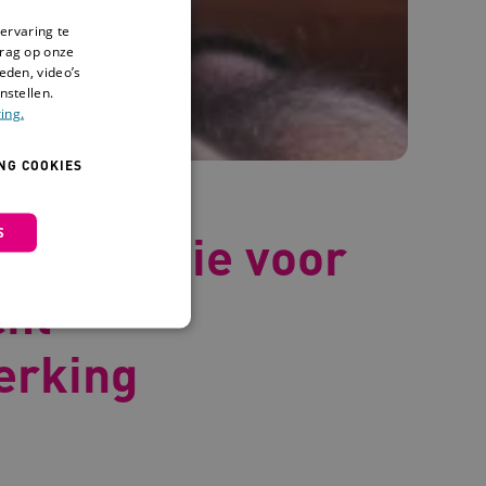
ervaring te
drag op onze
eden, video’s
nstellen.
ing.
NG COOKIES
S
gstherapie voor
cht
erking
 en maken geen inbreuk op