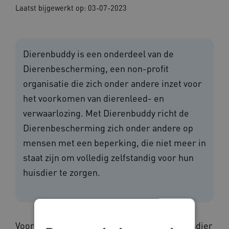
Laatst bijgewerkt op:
03-07-2023
Dierenbuddy is een onderdeel van de
Dierenbescherming, een non-profit
organisatie die zich onder andere inzet voor
het voorkomen van dierenleed- en
verwaarlozing. Met Dierenbuddy richt de
Dierenbescherming zich onder andere op
mensen met een beperking, die niet meer in
staat zijn om volledig zelfstandig voor hun
huisdier te zorgen.
Voor mensen met een beperking is een huisdier