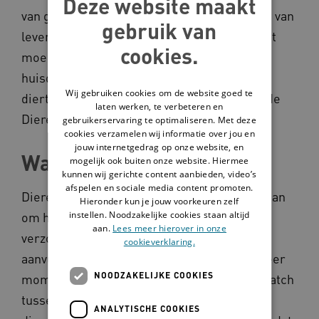
Deze website maakt
van groot belang voor hun geluk en kwaliteit van
gebruik van
leven. Beperkingen kunnen echter leiden tot
cookies.
moeite met het verzorgen van hun geliefde
huisdier. Uithuisplaatsing is voor zowel het
Wij gebruiken cookies om de website goed te
diertje als het baasje erg verdrietig. Dit wil de
laten werken, te verbeteren en
Dierenbescherming graag voorkomen.
gebruikerservaring te optimaliseren. Met deze
cookies verzamelen wij informatie over jou en
jouw internetgedrag op onze website, en
Wat doet Dierenbuddy?
mogelijk ook buiten onze website. Hiermee
kunnen wij gerichte content aanbieden, video’s
afspelen en sociale media content promoten.
Dierenbuddy regelt dat vrijwilligers klaarstaan
Hieronder kun je jouw voorkeuren zelf
instellen. Noodzakelijke cookies staan altijd
om hulpbehoevenden te helpen met de
aan.
Lees meer hierover in onze
verzorging van hun huisdier. Denk aan
cookieverklaring.
aanvullende structurele hulp voor één of meer
NOODZAKELIJKE COOKIES
momenten per week. Het maken van een match
tussen een hulpvrager en aantal (vaste)
ANALYTISCHE COOKIES