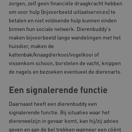
zorgen, zelf geen financiële draagkracht hebben
om voor hulp (bijvoorbeeld uitlaatservices) te
__Secure-
.youtube.com
ROLLOUT_TOKEN
betalen en niet voldoende hulp kunnen vinden
FPLC
.kennispleingehandicaptensector.nl
binnen hun sociale netwerk. Dierenbuddy's
maken bijvoorbeeld lange wandelingen met het
huisdier, maken de
kattenbak/knaagdierkooi/vogelkooi of
vissenkom schoon, borstelen de vacht, knippen
de nagels en bezoeken eventueel de dierenarts.
__cf_bm
Cloudflare Inc.
Google Privacy Policy
.vimeo.com
Een signalerende functie
Daarnaast heeft een dierenbuddy een
signalerende functie. Bij situaties waar het
BCSessionID
vilans.blueconic.net
dierenwelzijn in gevaar komt, kan hij/zij advies
geven en aan de bel trekken wanneer een cliënt