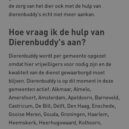
de zorg van het dier ook met de hulp van
dierenbuddy’s écht niet meer aankan.
ARRAffinity
Microsoft Corporation
.www.kennispleingehandicaptensector.nl
Hoe vraag ik de hulp van
Dierenbuddy's aan?
Dierenbuddy wordt per gemeente opgezet
omdat hier vrijwilligers voor nodig zijn en de
CookieScriptConsent
CookieScript
kwaliteit van de dienst gewaarborgd moet
www.kennispleingehandicaptensector.nl
blijven. Dierenbuddy is op dit moment in deze
gemeenten actief: Alkmaar, Almelo,
Amersfoort, Amsterdam, Apeldoorn, Barneveld,
Castricum, De Bilt, Delft, Den Haag, Enschede,
AWSALBCORS
Amazon.com Inc.
vilans.blueconic.net
Gooise Meren, Gouda, Groningen, Haarlem,
Heemskerk, Heerhugowaard, Kolhoorn,