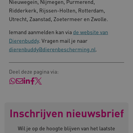
Nieuwegein, Nijmegen, Purmerend,
Ridderkerk, Rijssen-Holten, Rotterdam,
Utrecht, Zaanstad, Zoetermeer en Zwolle.
AWSALBCORS
Amazon.com Inc.
a594.kennispleingehandicaptensector.nl
Iemand aanmelden kan via
de website van
Dierenbuddy
. Vragen mail je naar
dierenbuddy@dierenbescherming.nl
.
UMB_SESSION
www.kennispleingehandicaptensector.nl
Deel deze pagina via:
ARRAffinitySameSite
Microsoft Corporation
.www.kennispleingehandicaptensector.nl
Inschrijven nieuwsbrief
Wil je op de hoogte blijven van het laatste