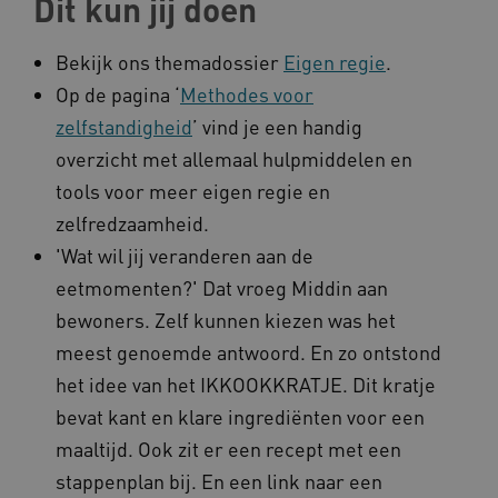
Dit kun jij doen
Naam
Provider
/
Domein
__Secure-YNID
.youtube.com
Bekijk ons themadossier
Eigen regie
.
Op de pagina ‘
Methodes voor
__Secure-
.youtube.com
ROLLOUT_TOKEN
zelfstandigheid
’ vind je een handig
FPLC
.kennispleingehandicaptensector.nl
overzicht met allemaal hulpmiddelen en
tools voor meer eigen regie en
zelfredzaamheid.
'Wat wil jij veranderen aan de
eetmomenten?' Dat vroeg Middin aan
bewoners. Zelf kunnen kiezen was het
meest genoemde antwoord. En zo ontstond
__cf_bm
Cloudflare Inc.
Google Privacy Policy
.vimeo.com
het idee van het IKKOOKKRATJE. Dit kratje
bevat kant en klare ingrediënten voor een
maaltijd. Ook zit er een recept met een
BCSessionID
vilans.blueconic.net
stappenplan bij. En een link naar een