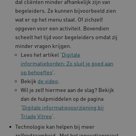
dat cliënten minder afhankelijk zijn van
begeleiders. Ze kunnen bijvoorbeeld zien
wat er op het menu staat. Of zichzelf
opgeven voor een activiteit. Bovendien
scheelt het tijd voor begeleiders omdat zij
AWSALBCORS
Amazon.com Inc.
a594.kennispleingehandicaptensector.nl
minder vragen krijgen.
Lees het artikel ‘
Digitale
informatieborden: Zo sluit je goed aan
op behoeftes
’.
Bekijk
de video
.
UMB_SESSION
www.kennispleingehandicaptensector.nl
Wil je zelf hiermee aan de slag? Bekijk
dan de hulpmiddelen op de pagina
‘
Digitale informatievoorziening bij
ARRAffinitySameSite
Microsoft Corporation
Triade Vitree
’.
.www.kennispleingehandicaptensector.nl
Technologie kan helpen bij meer
zelfredzaamheid. Met het innovatieproject