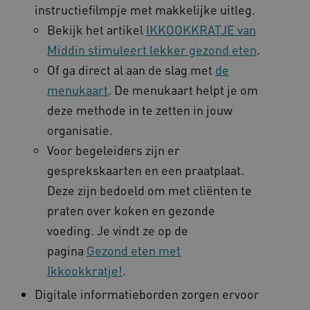
instructiefilmpje met makkelijke uitleg.
Bekijk het artikel
IKKOOKKRATJE van
Middin stimuleert lekker gezond eten
.
Of ga direct al aan de slag met
de
ARRAffinity
Microsoft Corporation
menukaart
. De menukaart helpt je om
.www.kennispleingehandicaptensector.nl
deze methode in te zetten in jouw
organisatie.
Voor begeleiders zijn er
gesprekskaarten en een praatplaat.
Deze zijn bedoeld om met cliënten te
CookieScriptConsent
CookieScript
praten over koken en gezonde
www.kennispleingehandicaptensector.nl
voeding. Je vindt ze op de
pagina
Gezond eten met
Ikkookkratje!
.
AWSALBCORS
Amazon.com Inc.
Digitale informatieborden zorgen ervoor
vilans.blueconic.net