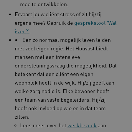
mee te ontwikkelen.
Ervaart jouw cliënt stress of zit hij/zij
ergens mee? Gebruik de
gesprekstool 'Wat
is er?’
.
AWSALB
Amazon.com Inc.
a594.kennispleingehandicaptensector.nl
• Een zo normaal mogelijk leven leiden
met veel eigen regie. Het Houvast biedt
mensen met een intensieve
_ga_NWZZME161M
.kennispleingehandicaptensector.nl
ondersteuningsvraag die mogelijkheid. Dat
betekent dat een cliënt een eigen
woonplek heeft in de wijk. Hij/zij geeft aan
_ga_4F110RE8SJ
.kennispleingehandicaptensector.nl
welke zorg nodig is. Elke bewoner heeft
een team van vaste begeleiders. Hij/zij
heeft ook invloed op wie er in dat team
VISITOR_INFO1_LIVE
Google LLC
ga_session_duration
www.kennispleingehandicaptensector.nl
.youtube.com
zitten.
Lees meer over het
werkbezoek
aan