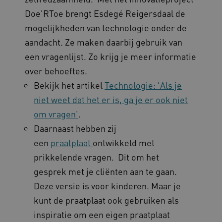
Doe'RToe brengt Esdegé Reigersdaal de
mogelijkheden van technologie onder de
aandacht. Ze maken daarbij gebruik van
een vragenlijst. Zo krijg je meer informatie
over behoeftes.
Bekijk het artikel
Technologie: 'Als je
Naam
Provider
/
Domein
niet weet dat het er is, ga je er ook niet
_ga
Google LLC
Naam
Provider
/
Domein
.kennispleingehandicaptensector.nl
om vragen'
.
FPID
Google
Daarnaast hebben zij
.kennispleingehandicaptensector.nl
een
praatplaat
ontwikkeld met
prikkelende vragen. Dit om het
gesprek met je cliënten aan te gaan.
BCSessionID
www.kennispleingehandicaptensector.nl
Deze versie is voor kinderen. Maar je
kunt de praatplaat ook gebruiken als
inspiratie om een eigen praatplaat