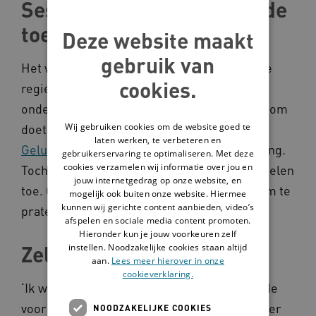
Sessie om te praten over de
toekomst
Deze website maakt
gebruik van
Het verhaal van Johan maakt duidelijk dat de
cookies.
regie overnemen niet werkt. Aansluiten en
ondersteunen wel. Zorgorganisatie Driestroom
Wij gebruiken cookies om de website goed te
doet dit bijvoorbeeld met hun
Alledaags
laten werken, te verbeteren en
Gelukmodel
. Het model is nog in ontwikkeling.
gebruikerservaring te optimaliseren. Met deze
cookies verzamelen wij informatie over jou en
Toch past de Driestroom al heel veel onderdelen
jouw internetgedrag op onze website, en
toe. Onderdeel is bijvoorbeeld een sessie om te
mogelijk ook buiten onze website. Hiermee
kunnen wij gerichte content aanbieden, video’s
praten over de toekomst van cliënten.
afspelen en sociale media content promoten.
Hieronder kun je jouw voorkeuren zelf
Zelf kunnen bepalen
instellen. Noodzakelijke cookies staan altijd
aan.
Lees meer hierover in onze
cookieverklaring.
‘Ik wist eigenlijk niet zo goed wat ik nou wilde
voor mijn toekomst’, vertelt Cor, een bewoner
NOODZAKELIJKE COOKIES