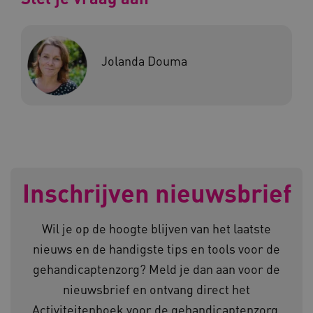
Deze functionele en technische cookies zorgen
ervoor dat de website werkt. Deze cookies
worden altijd geplaatst en maken geen inbreuk
op uw privacy.
Jolanda Douma
Naam
Provider
/
Domein
__Secure-YNID
.youtube.com
__Secure-
.youtube.com
ROLLOUT_TOKEN
FPLC
.kennispleingehandicaptensector.nl
Inschrijven nieuwsbrief
Wil je op de hoogte blijven van het laatste
nieuws en de handigste tips en tools voor de
gehandicaptenzorg? Meld je dan aan voor de
__cf_bm
Cloudflare Inc.
Google Privacy Policy
nieuwsbrief en ontvang direct het
.vimeo.com
Activiteitenboek voor de gehandicaptenzorg.