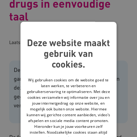
drugs in eenvoudige
taal
Deze website maakt
Laatst bijgewerkt op:
28-11-2023
gebruik van
cookies.
Deze folders informeren jongeren over
gamen, alcohol en drugs en de werking van
Wij gebruiken cookies om de website goed te
laten werken, te verbeteren en
deze middelen. Daarbij wordt er uitleg
gebruikerservaring te optimaliseren. Met deze
gegeven over de risico’s die eraan
cookies verzamelen wij informatie over jou en
jouw internetgedrag op onze website, en
verbonden zijn.
mogelijk ook buiten onze website. Hiermee
kunnen wij gerichte content aanbieden, video’s
afspelen en sociale media content promoten.
Hieronder kun je jouw voorkeuren zelf
instellen. Noodzakelijke cookies staan altijd
De folders geven tips over hoe je verantwoord