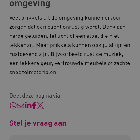
omgeving
__Secure-YNID
.youtube.com
Veel prikkels uit de omgeving kunnen ervoor
__Secure-
.youtube.com
ROLLOUT_TOKEN
zorgen dat een cliënt onrustig wordt. Denk aan
FPLC
.kennispleingehandicaptensector.nl
harde geluiden, fel licht of een stoel die niet
lekker zit. Maar prikkels kunnen ook juist fijn en
rustgevend zijn. Bijvoorbeeld rustige muziek,
een lekkere geur, vertrouwde meubels of zachte
snoezelmaterialen.
__cf_bm
Cloudflare Inc.
Google Privacy Policy
Deel deze pagina via:
.vimeo.com
Stel je vraag aan
BCSessionID
vilans.blueconic.net