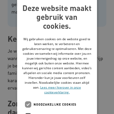
gebruik van vrijheidsbeperkende
Deze website maakt
maatregelen voorkomen.
gebruik van
cookies.
Ken je cliënt
Wij gebruiken cookies om de website goed te
laten werken, te verbeteren en
gebruikerservaring te optimaliseren. Met deze
Je weet beter hoe een cliënt iets ervaart
cookies verzamelen wij informatie over jou en
wanneer je haar of hem kent. Daardoor begrijp
jouw internetgedrag op onze website, en
mogelijk ook buiten onze website. Hiermee
je beter waar het gedrag vandaan komt. Van
kunnen wij gerichte content aanbieden, video’s
familie leer je of het gedrag past bij het
afspelen en sociale media content promoten.
Hieronder kun je jouw voorkeuren zelf
karakter van iemand, of dat het komt door
instellen. Noodzakelijke cookies staan altijd
ervaringen.
aan.
Lees meer hierover in onze
cookieverklaring.
Zorg voor een goede
NOODZAKELIJKE COOKIES
dagbesteding