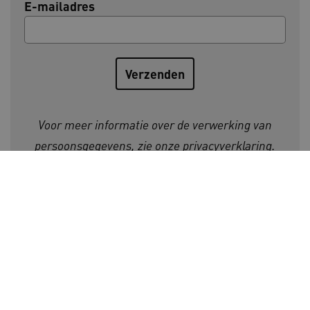
E-mailadres
AWSALBCORS
Amazon.com Inc.
a594.kennispleingehandicaptensector.nl
Voor meer informatie over de verwerking van
persoonsgegevens, zie onze
privacyverklaring
.
UMB_SESSION
www.kennispleingehandicaptensector.nl
Initiatiefnemers Kennisplein
Gehandicaptensector:
ARRAffinitySameSite
Microsoft Corporation
.www.kennispleingehandicaptensector.nl