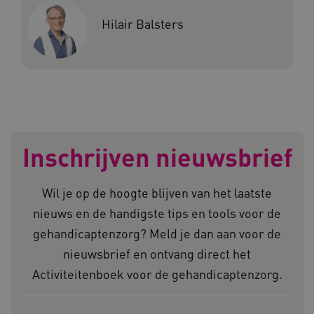
Hilair Balsters
ARRAffinity
Microsoft Corporation
.www.kennispleingehandicaptensector.nl
Inschrijven nieuwsbrief
CookieScriptConsent
CookieScript
Wil je op de hoogte blijven van het laatste
www.kennispleingehandicaptensector.nl
nieuws en de handigste tips en tools voor de
gehandicaptenzorg? Meld je dan aan voor de
nieuwsbrief en ontvang direct het
Activiteitenboek voor de gehandicaptenzorg.
AWSALBCORS
Amazon.com Inc.
vilans.blueconic.net