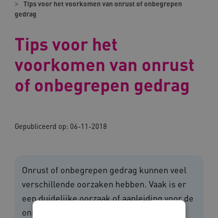
Tips voor het voorkomen van onrust of onbegrepen
gedrag
Tips voor het
voorkomen van onrust
of onbegrepen gedrag
Gepubliceerd op:
06-11-2018
Onrust of onbegrepen gedrag kunnen veel
verschillende oorzaken hebben. Vaak is er
een duidelijke oorzaak of aanleiding voor de
onrust. Met deze tips kun je onrust en het