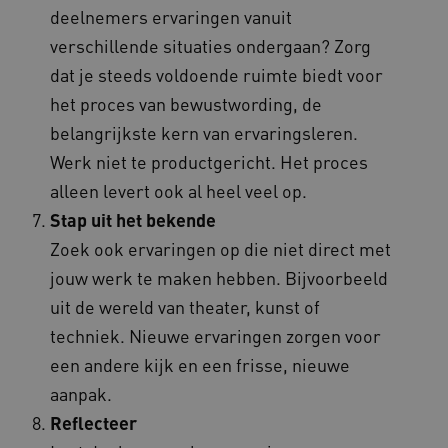
deelnemers ervaringen vanuit
verschillende situaties ondergaan? Zorg
dat je steeds voldoende ruimte biedt voor
het proces van bewustwording, de
__cf_bm
Cloudflare Inc.
Google Privacy Policy
.vimeo.com
belangrijkste kern van ervaringsleren.
Werk niet te productgericht. Het proces
alleen levert ook al heel veel op.
Stap uit het bekende
BCSessionID
vilans.blueconic.net
Zoek ook ervaringen op die niet direct met
jouw werk te maken hebben. Bijvoorbeeld
uit de wereld van theater, kunst of
techniek. Nieuwe ervaringen zorgen voor
een andere kijk en een frisse, nieuwe
ARRAffinity
Microsoft Corporation
.www.kennispleingehandicaptensector.nl
aanpak.
Reflecteer