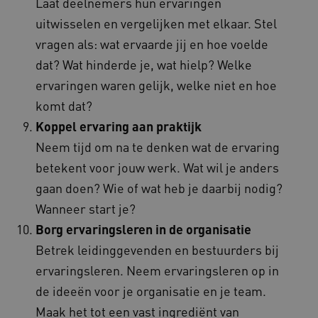
Laat deelnemers hun ervaringen
uitwisselen en vergelijken met elkaar. Stel
vragen als: wat ervaarde jij en hoe voelde
CookieScriptConsent
dat? Wat hinderde je, wat hielp? Welke
CookieScript
www.kennispleingehandicaptensector.nl
ervaringen waren gelijk, welke niet en hoe
komt dat?
Koppel ervaring aan praktijk
Neem tijd om na te denken wat de ervaring
AWSALBCORS
Amazon.com Inc.
vilans.blueconic.net
betekent voor jouw werk. Wat wil je anders
gaan doen? Wie of wat heb je daarbij nodig?
Wanneer start je?
Borg ervaringsleren in de organisatie
Betrek leidinggevenden en bestuurders bij
AWSALBCORS
Amazon.com Inc.
ervaringsleren. Neem ervaringsleren op in
a594.kennispleingehandicaptensector.nl
de ideeën voor je organisatie en je team.
Maak het tot een vast ingrediënt van