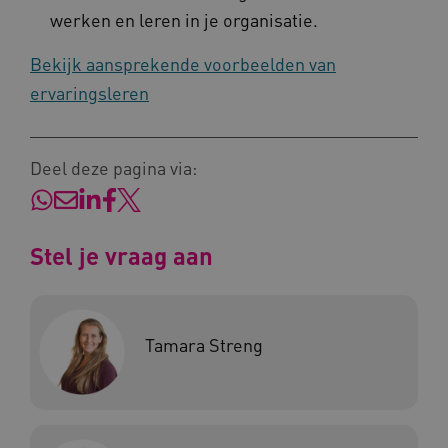
werken en leren in je organisatie.
Bekijk aansprekende voorbeelden van
UMB_SESSION
www.kennispleingehandicaptensector.nl
ervaringsleren
Deel deze pagina via:
ARRAffinitySameSite
Microsoft Corporation
.www.kennispleingehandicaptensector.nl
Stel je vraag aan
Tamara Streng
Naam
Provider
/
Domein