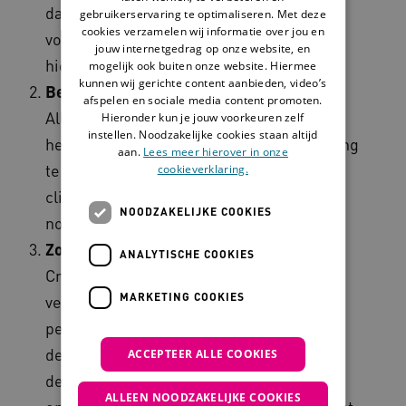
daarmee na afloop doen? Een goede
gebruikerservaring te optimaliseren. Met deze
cookies verzamelen wij informatie over jou en
voorbespreking en nabespreking helpen
jouw internetgedrag op onze website, en
hierbij.
mogelijk ook buiten onze website. Hiermee
kunnen wij gerichte content aanbieden, video’s
Betrek ervaringsdeskundigen
afspelen en sociale media content promoten.
Alleen zij weten hoe het echt voelt. Ze
Hieronder kun je jouw voorkeuren zelf
instellen. Noodzakelijke cookies staan altijd
helpen om zo dicht mogelijk bij de ervaring
aan.
Lees meer hierover in onze
te komen. Betrek de hele driehoek van
cookieverklaring.
cliënt, verwant en professional voor een
NOODZAKELIJKE COOKIES
nog completere ervaring.
Zorg voor veiligheid en voldoende tijd
ANALYTISCHE COOKIES
Creëer een sfeer van veiligheid en
MARKETING COOKIES
vertrouwen waarin het oké voelt om
persoonlijke ervaringen en emoties te
delen. Raffel opdrachten niet af. Gun
ACCEPTEER ALLE COOKIES
deelnemers de tijd tijdens
ALLEEN NOODZAKELIJKE COOKIES