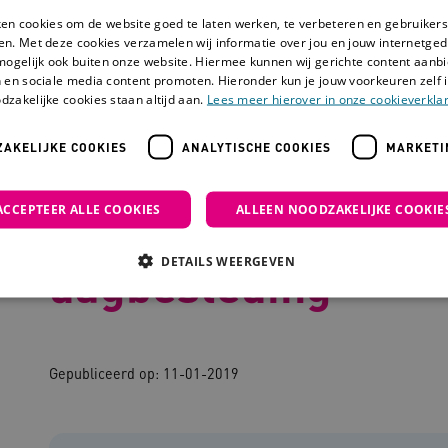
ken cookies om de website goed te laten werken, te verbeteren en gebruikers
en. Met deze cookies verzamelen wij informatie over jou en jouw internetge
mogelijk ook buiten onze website. Hiermee kunnen wij gerichte content aanbi
 en sociale media content promoten. Hieronder kun je jouw voorkeuren zelf i
dzakelijke cookies staan altijd aan.
Lees meer hierover in onze cookieverklar
AKELIJKE COOKIES
ANALYTISCHE COOKIES
MARKETI
de voorbeelden van dagbesteding
ACCEPTEER ALLE COOKIES
ALLEEN NOODZAKELIJKE COOKIE
45 vernieuwende v
DETAILS WEERGEVEN
dagbesteding
Noodzakelijke cookies
Analytische cookies
Marketing cookies
Gepubliceerd op: 11-01-2019
che cookies zorgen ervoor dat de website werkt. Deze cookies worden altijd geplaatst
ovider
/
Domein
Vervaldatum
Omschrijving