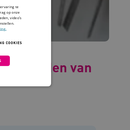
ervaring te
drag op onze
eden, video’s
nstellen.
ing.
NG COOKIES
S
oorbeelden van
 en maken geen inbreuk op