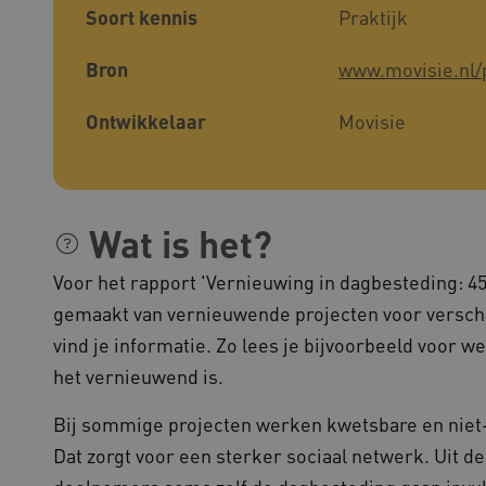
bezoekers te onthouden. De
Soort kennis
Praktijk
Cookie-Script.com is noodzak
werken.
Bron
www.movisie.nl/
1 week
Voor voortdurende plakkeri
azon.com Inc.
CORS-use-cases na de Chr
lans.blueconic.net
extra plakkerigheidscookies
gebaseerde plakkeringsfunc
Ontwikkelaar
Movisie
AWSALBCORS (ALB).
1 week
Voor voortdurende plakkeri
azon.com Inc.
CORS-use-cases na de Chr
94.kennispleingehandicaptensector.nl
extra plakkerigheidscookies
gebaseerde plakkeringsfunc
AWSALBCORS (ALB).
Wat is het?
w.kennispleingehandicaptensector.nl
Sessie
Deze cookie wordt gebruikt 
de website te beheren, zodat
Voor het rapport 'Vernieuwing in dagbesteding: 45 
worden onthouden tijdens e
gemaakt van vernieuwende projecten voor verschil
Sessie
Bij het gebruik van Microsof
crosoft Corporation
en het inschakelen van load 
ww.kennispleingehandicaptensector.nl
vind je informatie. Zo lees je bijvoorbeeld voor 
cookie ervoor dat verzoeke
bezoekersbrowsersessie altij
het vernieuwend is.
het cluster worden afgehand
Bij sommige projecten werken kwetsbare en nie
Dat zorgt voor een sterker sociaal netwerk. Uit de
ovider
/
Domein
Vervaldatum
Omschrijving
ovider
/
Domein
Vervaldatum
Omschrijving