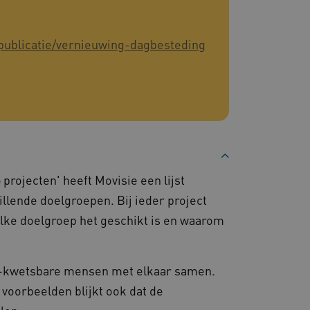
 cookie-banner van
elijk om correct te
publicatie/vernieuwing-dagbesteding
gheidsondersteuning met
omium-update, maken we
 voor elk van deze op duur
ties genaamd
gheidsondersteuning met
omium-update, maken we
 voor elk van deze op duur
ties genaamd
om gebruikerssessies op
 gebruikersinteracties
projecten' heeft Movisie een lijst
en surfsessie.
lende doelgroepen. Bij ieder project
t Azure als hostingplatform
balancing, zorgt deze
welke doelgroep het geschikt is en waarom
n van één
d door dezelfde server in
eld.
t-kwetsbare mensen met elkaar samen.
 voorbeelden blijkt ook dat de