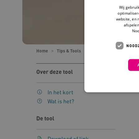
Wij gebrui
optimaliser
website, en 
afspelen
Noo
NOODZ
Home
Tips & Tools
Tools
45 vernieuwen
Over deze tool
In het kort
Wat is het?
Deze functionele en technis
De tool
uw privacy.
Naam
Pr
Download of link