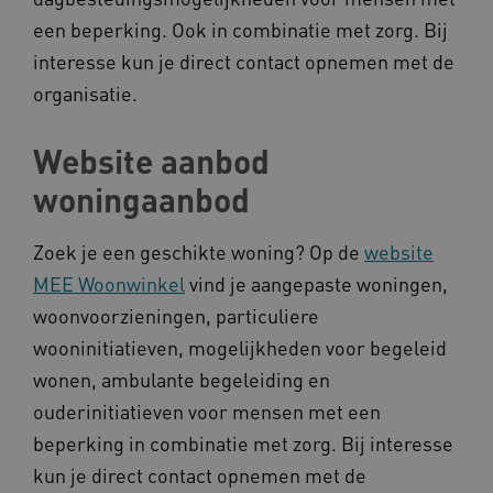
een beperking. Ook in combinatie met zorg. Bij
interesse kun je direct contact opnemen met de
organisatie.
Website aanbod
__cf_bm
Cloudflare Inc.
Google Privacy Policy
.vimeo.com
woningaanbod
Zoek je een geschikte woning? Op de
website
BCSessionID
vilans.blueconic.net
MEE Woonwinkel
vind je aangepaste woningen,
woonvoorzieningen, particuliere
wooninitiatieven, mogelijkheden voor begeleid
wonen, ambulante begeleiding en
ouderinitiatieven voor mensen met een
ARRAffinity
Microsoft Corporation
beperking in combinatie met zorg. Bij interesse
.www.kennispleingehandicaptensector.nl
kun je direct contact opnemen met de