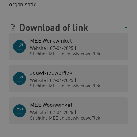
organisatie.
Download of link
CookieScriptConsent
CookieScript
www.kennispleingehandicaptensector.nl
MEE Werkwinkel
Website
|
07-04-2025
|
Stichting MEE en JouwNieuwePlek
JouwNieuwePlek
AWSALBCORS
Amazon.com Inc.
vilans.blueconic.net
Website
|
07-04-2025
|
Stichting MEE en JouwNieuwePlek
MEE Woonwinkel
Website
|
07-04-2025
|
Stichting MEE en JouwNieuwePlek
AWSALBCORS
Amazon.com Inc.
a594.kennispleingehandicaptensector.nl