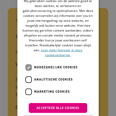
Wij gebruiken cookies om de website goed te
laten werken, te verbeteren en
gebruikerservaring te optimaliseren. Met deze
cookies verzamelen wij informatie over jou en
In het kort
jouw internetgedrag op onze website, en
mogelijk ook buiten onze website. Hiermee
kunnen wij gerichte content aanbieden, video’s
afspelen en sociale media content promoten.
Type tool
Hieronder kun je jouw voorkeuren zelf
instellen. Noodzakelijke cookies staan altijd
aan.
Lees meer hierover in onze
Website
cookieverklaring.
Voor wie
NOODZAKELIJKE COOKIES
Begeleiders, Beleidsmedewerkers,
ANALYTISCHE COOKIES
Kwaliteitsfunctionarissen, Naasten,
MARKETING COOKIES
Mantelzorgers
Cliëntgroep
ACCEPTEER ALLE COOKIES