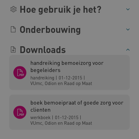
.vimeo.com
Hoe gebruik je het?
Onderbouwing
BCSessionID
vilans.blueconic.net
Downloads
handreiking bemoeizorg voor
begeleiders
ARRAffinity
Microsoft Corporation
handreiking
|
01-12-2015
|
.www.kennispleingehandicaptensector.nl
VUmc, Odion en Raad op Maat
boek bemoeipraat of goede zorg voor
clienten
werkboek
|
01-12-2015
|
VUmc, Odion en Raad op Maat
CookieScriptConsent
CookieScript
www.kennispleingehandicaptensector.nl