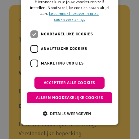
Hieronder kun je jouw voorkeuren zelf
instellen. Noodzakelijke cookies staan altijd
aan.
Lees meer hierover in onze
In het kort
cookieverklaring.
NOODZAKELIJKE COOKIES
Type interventie
ANALYTISCHE COOKIES
Handreiking
MARKETING COOKIES
Voor wie
ACCEPTEER ALLE COOKIES
Begeleiders, Zorgverleners
ALLEEN NOODZAKELIJKE COOKIES
Cliëntgroep
DETAILS WEERGEVEN
Licht verstandelijke beperking,
Verstandelijke beperking
Noodzakelijke cookies
Analytische cookies