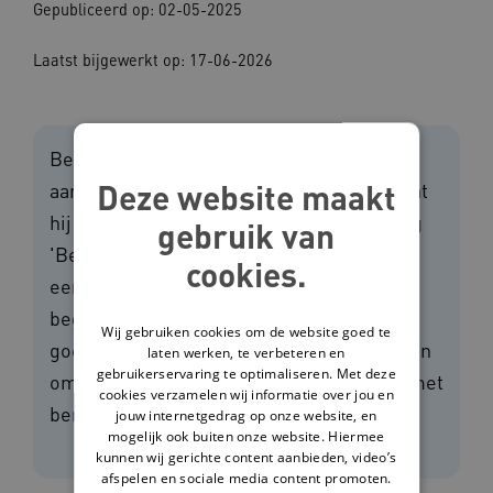
Gepubliceerd op: 02-05-2025
Laatst bijgewerkt op: 17-06-2026
Bemoeizorg is het ongevraagd hulp geven
Deze website maakt
aan een cliënt, terwijl de cliënt laat zien dat
hij het er niet mee eens is. De handreiking
gebruik van
'Bemoeizorg in de zorg voor mensen met
cookies.
een licht verstandelijke beperking' voor
begeleiders en het boek 'Bemoeipraat of
Wij gebruiken cookies om de website goed te
goede zorg' voor cliënten geven handvatten
laten werken, te verbeteren en
gebruikerservaring te optimaliseren. Met deze
om bewust, zorgvuldig en terughoudend met
cookies verzamelen wij informatie over jou en
bemoeizorg om te gaan.
jouw internetgedrag op onze website, en
mogelijk ook buiten onze website. Hiermee
kunnen wij gerichte content aanbieden, video’s
afspelen en sociale media content promoten.