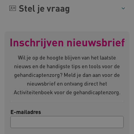
Stel je vraag
AWSALBCORS
Amazon.com Inc.
vilans.blueconic.net
Inschrijven nieuwsbrief
Wil je op de hoogte blijven van het laatste
nieuws en de handigste tips en tools voor de
AWSALBCORS
Amazon.com Inc.
gehandicaptenzorg? Meld je dan aan voor de
a594.kennispleingehandicaptensector.nl
nieuwsbrief en ontvang direct het
Activiteitenboek voor de gehandicaptenzorg.
E-mailadres
UMB_SESSION
www.kennispleingehandicaptensector.nl