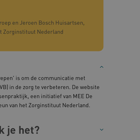
server worden gerouteerd.
 door de Cookie-
ookievoorkeuren van
oep en Jeroen Bosch Huisartsen,
 cookie-banner van
elijk om correct te
t Zorginstituut Nederland
gheidsondersteuning met
omium-update, maken we
 voor elk van deze op duur
ties genaamd
gheidsondersteuning met
omium-update, maken we
 voor elk van deze op duur
grepen' is om de communicatie met
ties genaamd
VB) in de zorg te verbeteren. De website
om gebruikerssessies op
senpraktijk, een initiatief van MEE De
 gebruikersinteracties
en surfsessie.
un van het Zorginstituut Nederland.
t Azure als hostingplatform
balancing, zorgt deze
n van één
d door dezelfde server in
k je het?
eld.