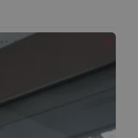
we
Contact