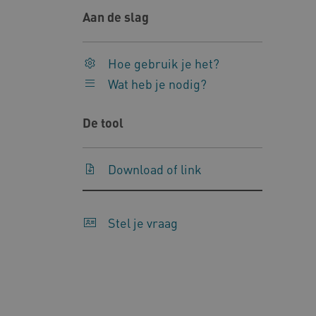
uw privacy.
Aan de slag
Naam
Pr
__Secure-YNID
.y
Hoe gebruik je het?
__Secure-
.y
Wat heb je nodig?
ROLLOUT_TOKEN
FPLC
.k
De tool
Google Privacy Poli
Download of link
__cf_bm
Cl
.v
Stel je vraag
BCSessionID
vi
ARRAffinity
Mi
.w