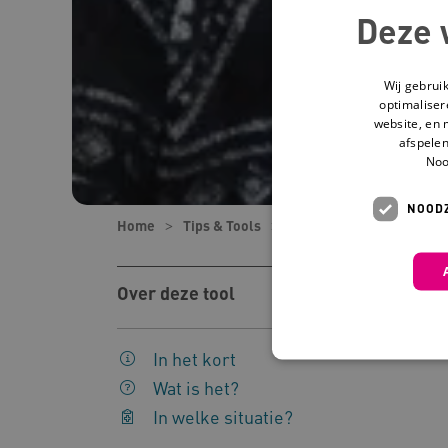
Deze 
Wij gebrui
optimaliser
website, en 
afspelen
Noo
NOODZ
Home
Tips & Tools
Tools
De beste zorg
Over deze tool
In het kort
Wat is het?
In welke situatie?
Deze functionele en technis