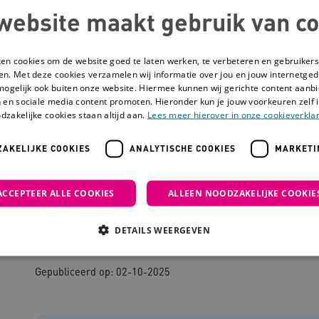
website maakt gebruik van co
ken cookies om de website goed te laten werken, te verbeteren en gebruikers
en. Met deze cookies verzamelen wij informatie over jou en jouw internetge
mogelijk ook buiten onze website. Hiermee kunnen wij gerichte content aanbi
 en sociale media content promoten. Hieronder kun je jouw voorkeuren zelf i
dzakelijke cookies staan altijd aan.
Lees meer hierover in onze cookieverklar
AKELIJKE COOKIES
ANALYTISCHE COOKIES
MARKETI
 wordt begrepen
ACCEPTEER ALLE COOKIES
ALLEEN NOODZAKELIJKE COOKIE
De beste zorg wor
DETAILS WEERGEVEN
Gepubliceerd op: 02-10-2025
Noodzakelijke cookies
Analytische cookies
Marketing cookies
che cookies zorgen ervoor dat de website werkt. Deze cookies worden altijd geplaatst