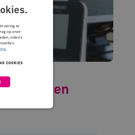
okies.
ervaring te
drag op onze
eden, video’s
nstellen.
ing.
NG COOKIES
S
dt begrepen
 en maken geen inbreuk op