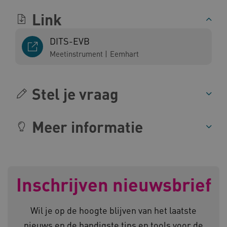
BCSessionID
vilans.blueconic.net
Link
DITS-EVB
Meetinstrument
|
Eemhart
ARRAffinity
Microsoft Corporation
.www.kennispleingehandicaptensector.nl
Stel je vraag
Meer informatie
CookieScriptConsent
CookieScript
www.kennispleingehandicaptensector.nl
Inschrijven nieuwsbrief
Wil je op de hoogte blijven van het laatste
nieuws en de handigste tips en tools voor de
AWSALBCORS
Amazon.com Inc.