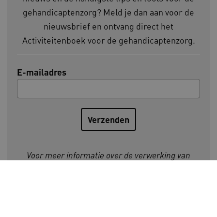
vilans.blueconic.net
gehandicaptenzorg? Meld je dan aan voor de
nieuwsbrief en ontvang direct het
Activiteitenboek voor de gehandicaptenzorg.
E-mailadres
AWSALBCORS
Amazon.com Inc.
a594.kennispleingehandicaptensector.nl
UMB_SESSION
www.kennispleingehandicaptensector.nl
Voor meer informatie over de verwerking van
persoonsgegevens, zie onze
privacyverklaring
.
ARRAffinitySameSite
Microsoft Corporation
.www.kennispleingehandicaptensector.nl