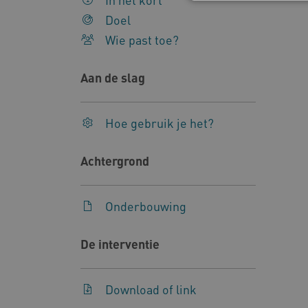
Doel
Wie past toe?
Deze functionele en technis
uw privacy.
Aan de slag
Naam
Pr
__Secure-YNID
.y
Hoe gebruik je het?
__Secure-
.y
ROLLOUT_TOKEN
Achtergrond
FPLC
.k
Onderbouwing
Google Privacy Poli
__cf_bm
Cl
De interventie
.v
BCSessionID
vi
Download of link