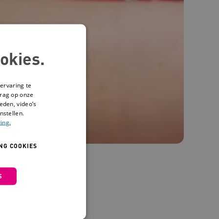
okies.
ervaring te
drag op onze
eden, video’s
nstellen.
ing.
NG COOKIES
S