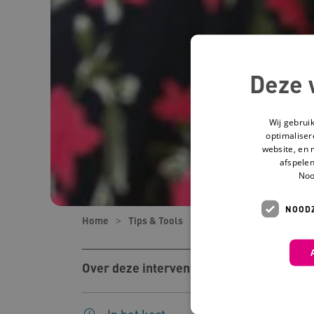
Deze 
Wij gebrui
optimaliser
website, en 
afspelen
Noo
NOODZ
Home
Tips & Tools
Tools
Wonder Labs
Over deze interventie
In het kort