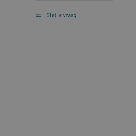
Stel je vraag
ARRAffinity
Mi
.w
CookieScriptConsent
Co
ww
AWSALBCORS
Am
vi
AWSALBCORS
Am
a5
UMB_SESSION
ww
ARRAffinitySameSite
Mi