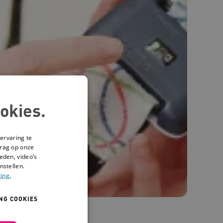
okies.
ervaring te
drag op onze
eden, video’s
nstellen.
ing.
NG COOKIES