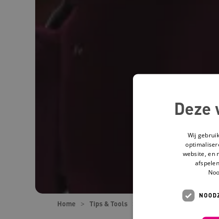
Deze 
Wij gebrui
optimaliser
website, en 
afspelen
Noo
NOODZ
Home
Tips & Tools
Tools
Epilepsiesynd