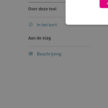
Over deze tool
In het kort
Aan de slag
Deze functionele en technis
uw privacy.
Beschrijving
Naam
Pr
__Secure-YNID
.y
__Secure-
.y
ROLLOUT_TOKEN
FPLC
.k
Google Privacy Poli
__cf_bm
Cl