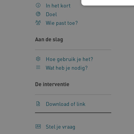
In het kort
Doel
Wie past toe?
Deze functionele en technis
uw privacy.
Aan de slag
Naam
Pr
__Secure-YNID
.y
Hoe gebruik je het?
__Secure-
.y
Wat heb je nodig?
ROLLOUT_TOKEN
FPLC
.k
De interventie
Google Privacy Poli
Download of link
__cf_bm
Cl
.v
Stel je vraag
BCSessionID
vi