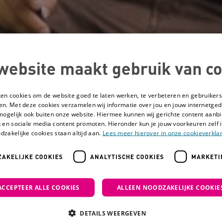
website maakt gebruik van co
ken cookies om de website goed te laten werken, te verbeteren en gebruikers
en. Met deze cookies verzamelen wij informatie over jou en jouw internetge
mogelijk ook buiten onze website. Hiermee kunnen wij gerichte content aanbi
 en sociale media content promoten. Hieronder kun je jouw voorkeuren zelf i
dzakelijke cookies staan altijd aan.
Lees meer hierover in onze cookieverklar
AKELIJKE COOKIES
ANALYTISCHE COOKIES
MARKETI
aken: de generaties in beeld
ACCEPTEER ALLE COOKIES
ALLEEN NOODZAKELIJKE COOKIE
Een genogram mak
DETAILS WEERGEVEN