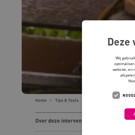
Deze 
Wij gebrui
optimaliser
website, en 
afspelen
Noo
NOODZ
Home
Tips & Tools
Tools
Een genogram m
Over deze interventie