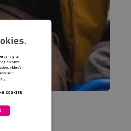
okies.
ervaring te
drag op onze
eden, video’s
nstellen.
ing.
NG COOKIES
S
en: de