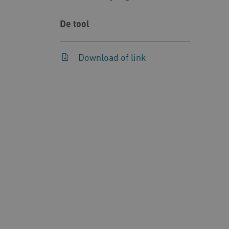
__Secure-YNID
.y
De tool
__Secure-
.y
ROLLOUT_TOKEN
Download of link
FPLC
.k
Google Privacy Poli
__cf_bm
Cl
.v
BCSessionID
vi
ARRAffinity
Mi
.w