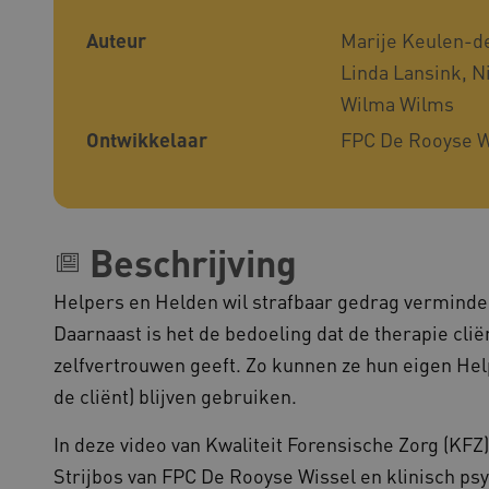
1 jaar
Deze cookie wordt gebruikt
okieScript
Script.com-service om de c
w.kennispleingehandicaptensector.nl
bezoekers te onthouden. De
Auteur
Marije Keulen-de
Cookie-Script.com is noodzak
werken.
Linda Lansink, Ni
1 week
Voor voortdurende plakkeri
azon.com Inc.
Wilma Wilms
CORS-use-cases na de Chr
lans.blueconic.net
extra plakkerigheidscookies
Ontwikkelaar
FPC De Rooyse W
gebaseerde plakkeringsfunc
AWSALBCORS (ALB).
1 week
Voor voortdurende plakkeri
azon.com Inc.
CORS-use-cases na de Chr
94.kennispleingehandicaptensector.nl
extra plakkerigheidscookies
gebaseerde plakkeringsfunc
Beschrijving
AWSALBCORS (ALB).
w.kennispleingehandicaptensector.nl
Sessie
Deze cookie wordt gebruikt 
de website te beheren, zodat
Helpers en Helden wil strafbaar gedrag vermind
worden onthouden tijdens e
Daarnaast is het de bedoeling dat de therapie cl
Sessie
Bij het gebruik van Microsof
crosoft Corporation
en het inschakelen van load 
ww.kennispleingehandicaptensector.nl
zelfvertrouwen geeft. Zo kunnen ze hun eigen He
cookie ervoor dat verzoeke
bezoekersbrowsersessie altij
de cliënt) blijven gebruiken.
het cluster worden afgehand
In deze video van Kwaliteit Forensische Zorg (KFZ
Strijbos van FPC De Rooyse Wissel en klinisch psy
ovider
/
Domein
Vervaldatum
Omschrijving