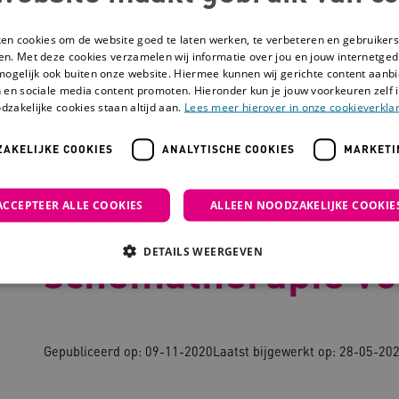
ken cookies om de website goed te laten werken, te verbeteren en gebruikers
en. Met deze cookies verzamelen wij informatie over jou en jouw internetge
mogelijk ook buiten onze website. Hiermee kunnen wij gerichte content aanbi
 en sociale media content promoten. Hieronder kun je jouw voorkeuren zelf i
dzakelijke cookies staan altijd aan.
Lees meer hierover in onze cookieverklar
AKELIJKE COOKIES
ANALYTISCHE COOKIES
MARKETI
lden: schematherapie voor LVB
ACCEPTEER ALLE COOKIES
ALLEEN NOODZAKELIJKE COOKIE
Helpers en Helden
DETAILS WEERGEVEN
schematherapie vo
Noodzakelijke cookies
Analytische cookies
Marketing cookies
Gepubliceerd op: 09-11-2020
Laatst bijgewerkt op: 28-05-20
che cookies zorgen ervoor dat de website werkt. Deze cookies worden altijd geplaatst
ovider
/
Domein
Vervaldatum
Omschrijving