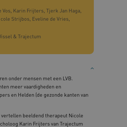
 door de Cookie-
ookievoorkeuren van
 cookie-banner van
 Vos, Karin Frijters, Tjerk Jan Haga,
elijk om correct te
cole Strijbos, Eveline de Vries,
gheidsondersteuning met
omium-update, maken we
 voor elk van deze op duur
issel & Trajectum
ties genaamd
gheidsondersteuning met
omium-update, maken we
 voor elk van deze op duur
ties genaamd
om gebruikerssessies op
 gebruikersinteracties
eren onder mensen met een LVB.
en surfsessie.
iënten meer vaardigheden en
t Azure als hostingplatform
balancing, zorgt deze
lpers en Helden (de gezonde kanten van
n van één
d door dezelfde server in
eld.
) vertellen beeldend therapeut Nicole
choloog Karin Frijters van Trajectum