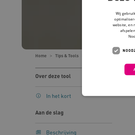
Wij gebrui
optimaliser
website, en 
afspelen
Noo
NOODZ
Home
Tips & Tools
Tools
Helpers en He
Over deze tool
In het kort
Aan de slag
Deze functionele en technis
uw privacy.
Beschrijving
Naam
Pr