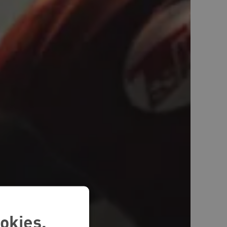
okies.