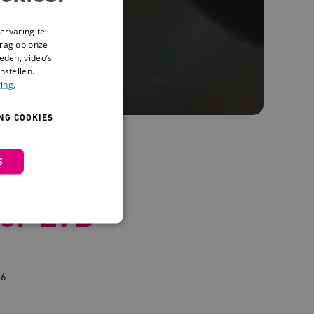
ervaring te
drag op onze
eden, video’s
nstellen.
ing.
NG COOKIES
S
:
or LVB
26
 en maken geen inbreuk op