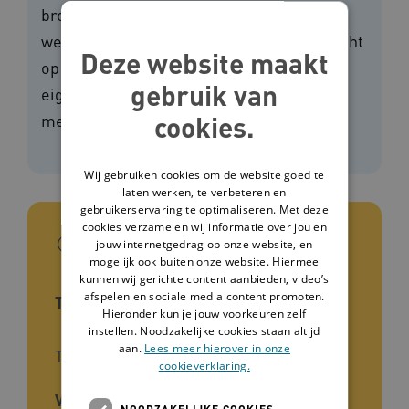
brommer komt!' staan 300 educatieve
werkvormen. Deze werkvormen zijn gericht
Deze website maakt
op meer zelfredzaamheid, meer
gebruik van
eigenwaarde en meer eigen regie voor
cookies.
mensen met een beperking.
Wij gebruiken cookies om de website goed te
laten werken, te verbeteren en
gebruikerservaring te optimaliseren. Met deze
cookies verzamelen wij informatie over jou en
In het kort
jouw internetgedrag op onze website, en
mogelijk ook buiten onze website. Hiermee
kunnen wij gerichte content aanbieden, video’s
afspelen en sociale media content promoten.
Type interventie
Hieronder kun je jouw voorkeuren zelf
instellen. Noodzakelijke cookies staan altijd
aan.
Lees meer hierover in onze
Training voor de cliënt
cookieverklaring.
Voor wie
NOODZAKELIJKE COOKIES