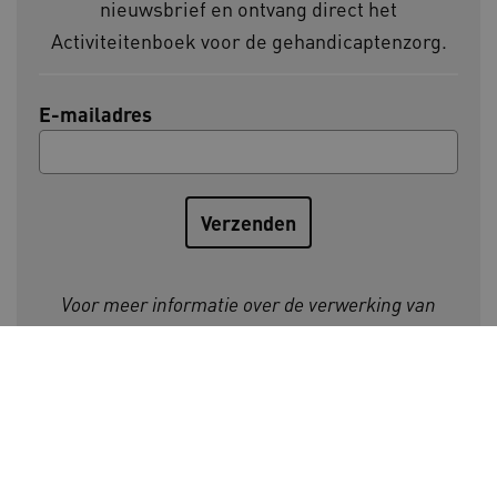
nieuwsbrief en ontvang direct het
Activiteitenboek voor de gehandicaptenzorg.
E-mailadres
AWSALBCORS
Amazon.com Inc.
a594.kennispleingehandicaptensector.nl
Voor meer informatie over de verwerking van
UMB_SESSION
www.kennispleingehandicaptensector.nl
persoonsgegevens, zie onze
privacyverklaring
.
ARRAffinitySameSite
Microsoft Corporation
.www.kennispleingehandicaptensector.nl
Initiatiefnemers Kennisplein
Gehandicaptensector: