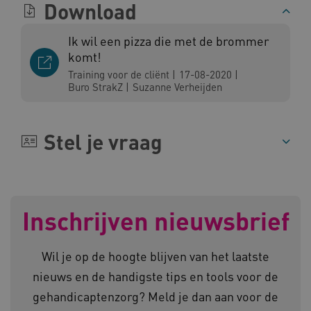
Download
Ik wil een pizza die met de brommer
komt!
Training voor de cliënt
|
17-08-2020
|
Buro StrakZ
|
Suzanne Verheijden
ARRAffinity
Microsoft Corporation
.www.kennispleingehandicaptensector.nl
Stel je vraag
CookieScriptConsent
CookieScript
Inschrijven nieuwsbrief
www.kennispleingehandicaptensector.nl
Wil je op de hoogte blijven van het laatste
nieuws en de handigste tips en tools voor de
gehandicaptenzorg? Meld je dan aan voor de
AWSALBCORS
Amazon.com Inc.
vilans.blueconic.net