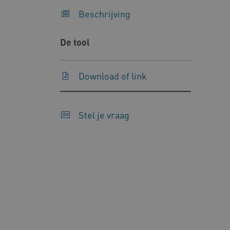
Beschrijving
Naam
Pr
__Secure-YNID
.y
De tool
__Secure-
.y
ROLLOUT_TOKEN
Download of link
FPLC
.k
Google Privacy Poli
Stel je vraag
__cf_bm
Cl
.v
BCSessionID
vi
ARRAffinity
Mi
.w