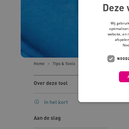
Deze 
Wij gebrui
optimaliser
website, en 
afspelen
Noo
NOODZ
Home
Tips & Tools
Tools
Kenniswijzer 
Over deze tool
In het kort
Aan de slag
Deze functionele en technis
uw privacy.