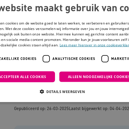
website maakt gebruik van co
ken cookies om de website goed te laten werken, te verbeteren en gebruikers
en. Met deze cookies verzamelen wij informatie over jou en jouw internetge
mogelijk ook buiten onze website. Hiermee kunnen wij gerichte content aanbi
 en sociale media content promoten. Hieronder kun je jouw voorkeuren zelf i
dzakelijke cookies staan altijd aan.
Lees meer hierover in onze cookieverklar
AKELIJKE COOKIES
ANALYTISCHE COOKIES
MARKETI
evb+
ACCEPTEER ALLE COOKIES
ALLEEN NOODZAKELIJKE COOKIE
Kenniswijzer evb+
DETAILS WEERGEVEN
Gepubliceerd op: 26-03-2025
Laatst bijgewerkt op: 04-04-20
Noodzakelijke cookies
Analytische cookies
Marketing cookies
che cookies zorgen ervoor dat de website werkt. Deze cookies worden altijd geplaatst