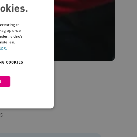
okies.
ervaring te
drag op onze
eden, video’s
nstellen.
ing.
NG COOKIES
S
25
 en maken geen inbreuk op