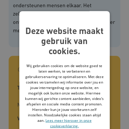
ondersteunen mensen elkaar. Het
zelfvertrouwen groeit, mensen leren en
ontwikkelen zich en hebben het gevoel weer
Deze website maakt
mee te doen.
gebruik van
cookies.
Wij gebruiken cookies om de website goed te
In het kort
laten werken, te verbeteren en
gebruikerservaring te optimaliseren. Met deze
cookies verzamelen wij informatie over jou en
Type interventie
jouw internetgedrag op onze website, en
mogelijk ook buiten onze website. Hiermee
kunnen wij gerichte content aanbieden, video’s
Methode
afspelen en sociale media content promoten.
Hieronder kun je jouw voorkeuren zelf
instellen. Noodzakelijke cookies staan altijd
Voor wie
aan.
Lees meer hierover in onze
cookieverklaring.