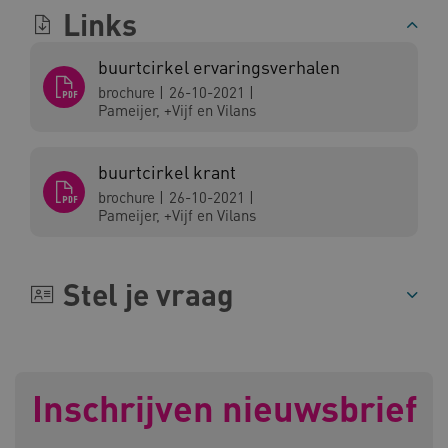
Links
BCSessionID
vilans.blueconic.net
buurtcirkel ervaringsverhalen
brochure
|
26-10-2021
|
Pameijer, +Vijf en Vilans
buurtcirkel krant
ARRAffinity
Microsoft Corporation
.www.kennispleingehandicaptensector.nl
brochure
|
26-10-2021
|
Pameijer, +Vijf en Vilans
Stel je vraag
CookieScriptConsent
CookieScript
www.kennispleingehandicaptensector.nl
Inschrijven nieuwsbrief