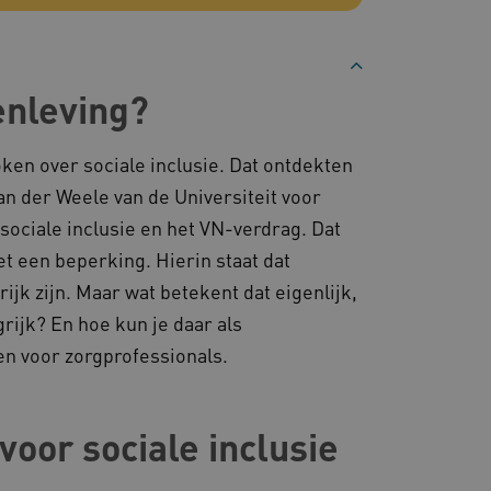
ties genaamd
gheidsondersteuning met
omium-update, maken we
 voor elk van deze op duur
enleving?
ties genaamd
om gebruikerssessies op
oken over sociale inclusie. Dat ontdekten
 gebruikersinteracties
en surfsessie.
der Weele van de Universiteit voor
t Azure als hostingplatform
sociale inclusie en het VN-verdrag. Dat
balancing, zorgt deze
n van één
 een beperking. Hierin staat dat
d door dezelfde server in
eld.
ijk zijn. Maar wat betekent dat eigenlijk,
rijk? En hoe kun je daar als
en voor zorgprofessionals.
d aan Google Universal
ke update is van de meer
om gebruikersgedrag en
rvice van Google. Deze
 een meer persoonlijke
voor sociale inclusie
eke gebruikers te
ekeurig gegenereerd
nt-ID. Het is opgenomen in
gebruikerssessies te
e en wordt gebruikt om
rgen dat berichten worden