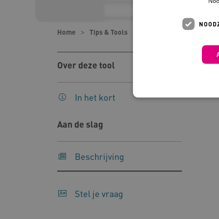
Noo
NOODZ
Home
Tips & Tools
Tools
Lesbrief helpt
Over deze tool
In het kort
Aan de slag
Deze functionele en technis
uw privacy.
Beschrijving
Naam
Pr
__Secure-YNID
.y
Stel je vraag
__Secure-
.y
ROLLOUT_TOKEN
FPLC
.k