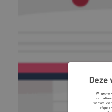
Deze 
Wij gebrui
optimaliser
website, en 
afspelen