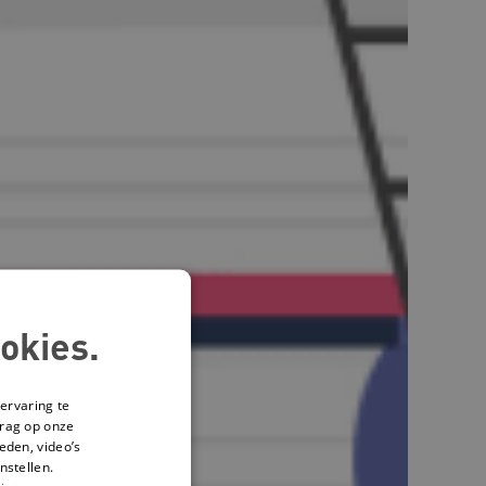
okies.
ervaring te
drag op onze
eden, video’s
nstellen.