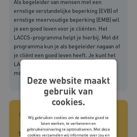
Als begeleider van mensen met een
ernstige verstandelijke beperking (EVB) of
ernstige meervoudige beperking (EMB) wil
je een goed leven voor je cliënten. Het
LACCS-programma helpt je hierbij. Met dit
programma kun je als begeleider nagaan of
je cliënt een goed leven heeft. Je kunt het
LACCS-programma ook gebruiken bij
moeilijk verstaanbaar gedrag.
Deze website maakt
gebruik van
cookies.
In het kort
Wij gebruiken cookies om de website goed te
laten werken, te verbeteren en
gebruikerservaring te optimaliseren. Met deze
Type tool
cookies verzamelen wij informatie over jou en