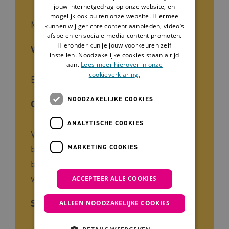
jouw internetgedrag op onze website, en
mogelijk ook buiten onze website. Hiermee
Methode
kunnen wij gerichte content aanbieden, video’s
afspelen en sociale media content promoten.
Hieronder kun je jouw voorkeuren zelf
Voor wie
instellen. Noodzakelijke cookies staan altijd
aan.
Lees meer hierover in onze
cookieverklaring.
Begeleiders
NOODZAKELIJKE COOKIES
Cliëntgroep
ANALYTISCHE COOKIES
Verstandelijke beperking, Meervoudige
MARKETING COOKIES
beperking, Ernstig meervoudige
beperking, Ouderen, Ernstig
verstandelijke beperking plus
ACCEPTEER ALLE COOKIES
Soort kennis
ALLEEN NOODZAKELIJKE COOKIES