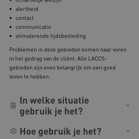
alertheid
contact
__cf_bm
Cloudflare Inc.
Google Privacy Policy
communicatie
.vimeo.com
stimulerende tijdsbesteding
Problemen in deze gebieden komen naar voren
in het gedrag van de cliënt. Alle LACCS-
BCSessionID
vilans.blueconic.net
gebieden zijn even belangrijk om een goed
leven te hebben.
In welke situatie
ARRAffinity
Microsoft Corporation
.www.kennispleingehandicaptensector.nl
gebruik je het?
Hoe gebruik je het?