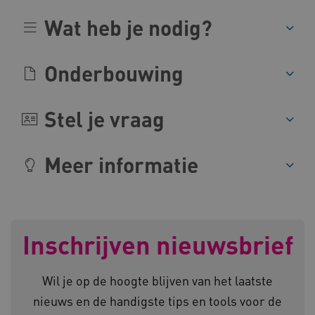
Wat heb je nodig?
CookieScriptConsent
CookieScript
www.kennispleingehandicaptensector.nl
Onderbouwing
Stel je vraag
AWSALBCORS
Amazon.com Inc.
vilans.blueconic.net
Meer informatie
AWSALBCORS
Amazon.com Inc.
Inschrijven nieuwsbrief
a594.kennispleingehandicaptensector.nl
Wil je op de hoogte blijven van het laatste
nieuws en de handigste tips en tools voor de