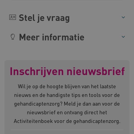
AWSALBCORS
Amazon.com Inc.
a594.kennispleingehandicaptensector.nl
Stel je vraag
Meer informatie
UMB_SESSION
www.kennispleingehandicaptensector.nl
Inschrijven nieuwsbrief
ARRAffinitySameSite
Microsoft Corporation
Wil je op de hoogte blijven van het laatste
.www.kennispleingehandicaptensector.nl
nieuws en de handigste tips en tools voor de
gehandicaptenzorg? Meld je dan aan voor de
nieuwsbrief en ontvang direct het
Activiteitenboek voor de gehandicaptenzorg.