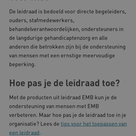
FPLC
.kennispleingehandicaptensector.nl
De leidraad is bedoeld voor directe begeleiders,
ouders, stafmedewerkers,
behandelverantwoordelijken, ondersteuners in
de langdurige gehandicaptenzorg en alle
anderen die betrokken zijn bij de ondersteuning
van mensen met een ernstige meervoudige
beperking.
__cf_bm
Cloudflare Inc.
Google Privacy Policy
.vimeo.com
Hoe pas je de leidraad toe?
Met de producten uit leidraad EMB kun je de
BCSessionID
vilans.blueconic.net
ondersteuning van mensen met EMB
verbeteren. Maar hoe pas je de leidraad toe in je
organisatie? Lees de
tips voor het toepassen van
een leidraad
.