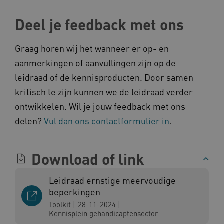
ARRAffinity
Microsoft Corporation
.www.kennispleingehandicaptensector.nl
Deel je feedback met ons
Graag horen wij het wanneer er op- en
aanmerkingen of aanvullingen zijn op de
leidraad of de kennisproducten. Door samen
kritisch te zijn kunnen we de leidraad verder
CookieScriptConsent
CookieScript
www.kennispleingehandicaptensector.nl
ontwikkelen. Wil je jouw feedback met ons
delen?
Vul dan ons contactformulier in
.
Download of link
AWSALBCORS
Amazon.com Inc.
vilans.blueconic.net
Leidraad ernstige meervoudige
beperkingen
Toolkit
|
28-11-2024
|
Kennisplein gehandicaptensector