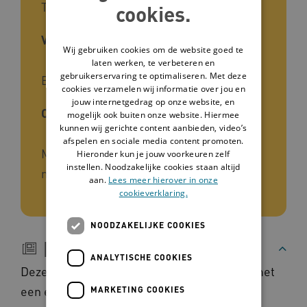
Toolkit, Leidraad
cookies.
Voor wie
Wij gebruiken cookies om de website goed te
laten werken, te verbeteren en
gebruikerservaring te optimaliseren. Met deze
Begeleiders, Naasten, Zorgverleners
cookies verzamelen wij informatie over jou en
jouw internetgedrag op onze website, en
Cliëntgroep
mogelijk ook buiten onze website. Hiermee
kunnen wij gerichte content aanbieden, video’s
afspelen en sociale media content promoten.
Meervoudige beperking, Ernstig
Hieronder kun je jouw voorkeuren zelf
instellen. Noodzakelijke cookies staan altijd
meervoudige beperking
aan.
Lees meer hierover in onze
cookieverklaring.
NOODZAKELIJKE COOKIES
Beschrijving
ANALYTISCHE COOKIES
Deze leidraad richt zich vooral op mensen met
een ernstige meervoudige beperking die
MARKETING COOKIES