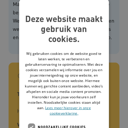
Maar voor mensen met een verstandelijke
beperking kan het moeilijker zijn. De
Deze website maakt
Wegwijzer omgaan met seksualiteit laat zien
gebruik van
welke seksuele voorlichtingsprogramma's
cookies.
en -materialen er zijn voor deze doelgroep.
Wij gebruiken cookies om de website goed te
laten werken, te verbeteren en
gebruikerservaring te optimaliseren. Met deze
cookies verzamelen wij informatie over jou en
In het kort
jouw internetgedrag op onze website, en
mogelijk ook buiten onze website. Hiermee
kunnen wij gerichte content aanbieden, video’s
afspelen en sociale media content promoten.
Type tool
Hieronder kun je jouw voorkeuren zelf
instellen. Noodzakelijke cookies staan altijd
aan.
Lees meer hierover in onze
Handreiking
cookieverklaring.
Voor wie
NOODZAKELIJKE COOKIES