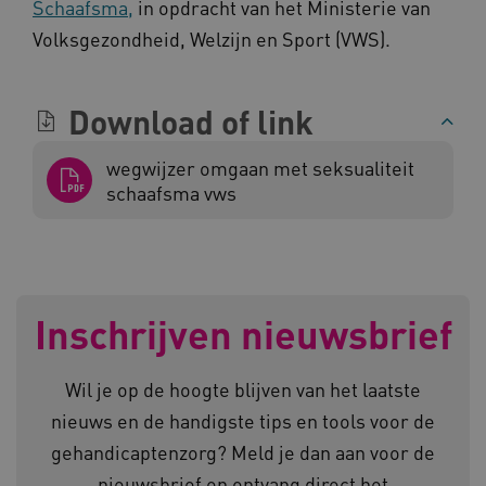
Schaafsma,
in opdracht van het Ministerie van
Volksgezondheid, Welzijn en Sport (VWS).
Download of link
ARRAffinity
Microsoft Corporation
.www.kennispleingehandicaptensector.nl
wegwijzer omgaan met seksualiteit
schaafsma vws
Inschrijven nieuwsbrief
CookieScriptConsent
CookieScript
www.kennispleingehandicaptensector.nl
Wil je op de hoogte blijven van het laatste
nieuws en de handigste tips en tools voor de
gehandicaptenzorg? Meld je dan aan voor de
AWSALBCORS
Amazon.com Inc.
vilans.blueconic.net
nieuwsbrief en ontvang direct het