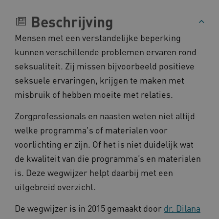
Naam
Provider
/
Domein
Beschrijving
__Secure-YNID
.youtube.com
Mensen met een verstandelijke beperking
__Secure-
.youtube.com
kunnen verschillende problemen ervaren rond
ROLLOUT_TOKEN
seksualiteit. Zij missen bijvoorbeeld positieve
FPLC
.kennispleingehandicaptensector.nl
seksuele ervaringen, krijgen te maken met
misbruik of hebben moeite met relaties.
Zorgprofessionals en naasten weten niet altijd
welke programma's of materialen voor
voorlichting er zijn. Of het is niet duidelijk wat
de kwaliteit van die programma’s en materialen
__cf_bm
Cloudflare Inc.
Google Privacy Policy
.vimeo.com
is. Deze wegwijzer helpt daarbij met een
uitgebreid overzicht.
De wegwijzer is in 2015 gemaakt door
dr. Dilana
BCSessionID
vilans.blueconic.net