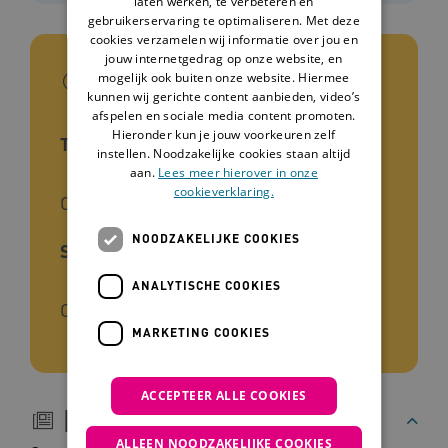
laten werken, te verbeteren en
gebruikerservaring te optimaliseren. Met deze
cookies verzamelen wij informatie over jou en
jouw internetgedrag op onze website, en
In het kort
mogelijk ook buiten onze website. Hiermee
kunnen wij gerichte content aanbieden, video’s
afspelen en sociale media content promoten.
Hieronder kun je jouw voorkeuren zelf
Type tool
instellen. Noodzakelijke cookies staan altijd
aan.
Lees meer hierover in onze
cookieverklaring.
Onderzoek
NOODZAKELIJKE COOKIES
Soort kennis
ANALYTISCHE COOKIES
Onderzoek
MARKETING COOKIES
ACCEPTEER ALLE COOKIES
Beschrijving
ALLEEN NOODZAKELIJKE COOKIES