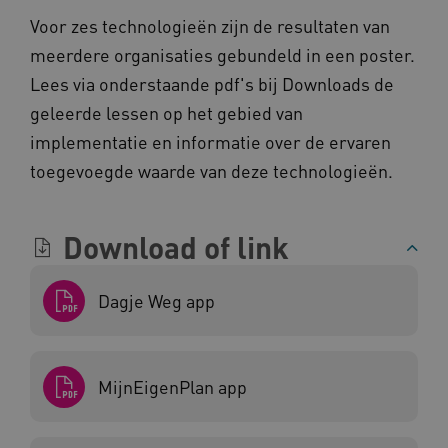
Voor zes technologieën zijn de resultaten van
meerdere organisaties gebundeld in een poster.
Lees via onderstaande pdf's bij Downloads de
geleerde lessen op het gebied van
__cf_bm
Cloudflare Inc.
Google Privacy Policy
.vimeo.com
implementatie en informatie over de ervaren
toegevoegde waarde van deze technologieën.
BCSessionID
vilans.blueconic.net
Download of link
Dagje Weg app
ARRAffinity
Microsoft Corporation
MijnEigenPlan app
.www.kennispleingehandicaptensector.nl