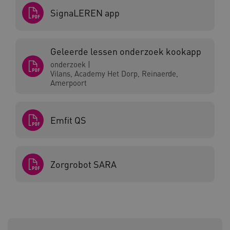
SignaLEREN app
CookieScriptConsent
CookieScript
Geleerde lessen onderzoek kookapp
www.kennispleingehandicaptensector.nl
onderzoek
|
Vilans, Academy Het Dorp, Reinaerde,
Amerpoort
AWSALBCORS
Amazon.com Inc.
Emfit QS
vilans.blueconic.net
Zorgrobot SARA
AWSALBCORS
Amazon.com Inc.
a594.kennispleingehandicaptensector.nl