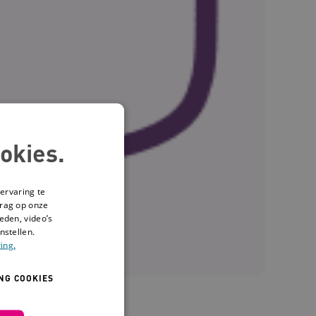
okies.
ervaring te
drag op onze
eden, video’s
nstellen.
ing.
NG COOKIES
OS-NAH)