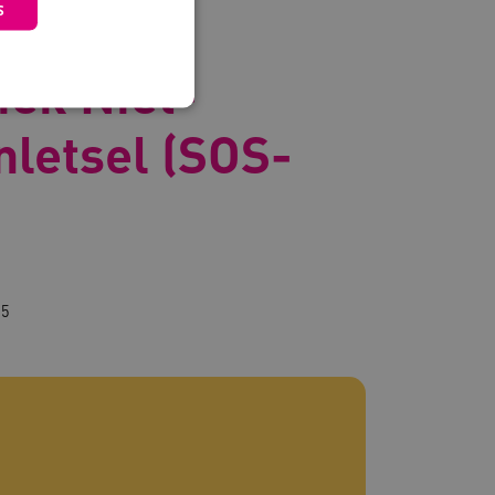
S
kenning
ek Niet-
letsel (SOS-
 en maken geen inbreuk op
25
om de prestaties en
van de website-gebruikers
hun surfervaring te
den betrokken bij het
egevens om te meten hoe
ncties van de site.
 om onderscheid te maken