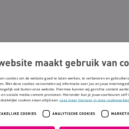
website maakt gebruik van co
ken cookies om de website goed te laten werken, te verbeteren en gebruikers
en. Met deze cookies verzamelen wij informatie over jou en jouw internetge
mogelijk ook buiten onze website. Hiermee kunnen wij gerichte content aanbi
 en sociale media content promoten. Hieronder kun je jouw voorkeuren zelf i
dzakelijke cookies staan altijd aan.
Lees meer hierover in onze cookieverklar
AKELIJKE COOKIES
ANALYTISCHE COOKIES
MARKETI
Onderkenning Systeemproblematiek Niet-Aangeboren Hersenletsel (S