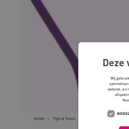
Deze 
Wij gebrui
optimaliser
website, en 
afspelen
Noo
NOODZ
Home
Tips & Tools
Tools
Signaallijst 