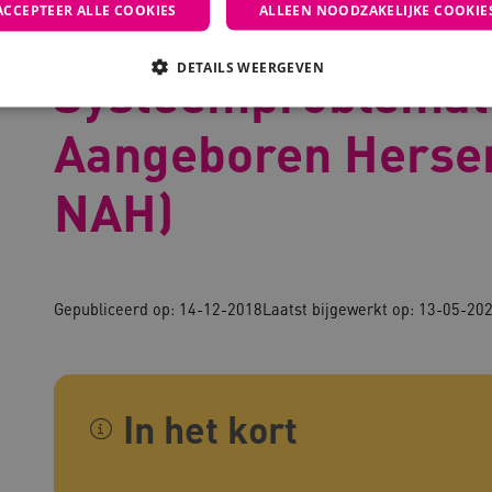
ACCEPTEER ALLE COOKIES
ALLEEN NOODZAKELIJKE COOKIE
Signaallijst Onder
DETAILS WEERGEVEN
Systeemproblemati
Aangeboren Hersen
Noodzakelijke cookies
Analytische cookies
Marketing cookies
NAH)
che cookies zorgen ervoor dat de website werkt. Deze cookies worden altijd geplaatst
ovider
/
Domein
Vervaldatum
Omschrijving
outube.com
5 maanden 4
weken
Gepubliceerd op: 14-12-2018
Laatst bijgewerkt op: 13-05-20
outube.com
5 maanden 4
weken
ennispleingehandicaptensector.nl
20 uur
Deze cookie wordt gebruikt 
functionaliteit voorkeuren 
op te slaan en te volgen om 
In het kort
verbeteren. Het kan ook wor
verzamelen van analytics g
cy
gebruikers omgaan met de fu
29 minuten
Deze cookie wordt gebruikt
oudflare Inc.