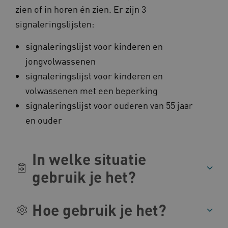
zien of in horen én zien. Er zijn 3
signaleringslijsten:
__cf_bm
Cloudflare Inc.
signaleringslijst voor kinderen en
Google Privacy Policy
.vimeo.com
jongvolwassenen
signaleringslijst voor kinderen en
volwassenen met een beperking
BCSessionID
vilans.blueconic.net
signaleringslijst voor ouderen van 55 jaar
en ouder
In welke situatie
gebruik je het?
ARRAffinity
Microsoft Corporation
.www.kennispleingehandicaptensector.nl
Hoe gebruik je het?