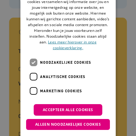
cookies verzamelen wij informatie over jou en
jouw internetgedrag op onze website, en
mogelijk ook buiten onze website. Hiermee
kunnen wij gerichte content aanbieden, video’s
afspelen en sociale media content promoten.
In het kort
Hieronder kun je jouw voorkeuren zelf
instellen. Noodzakelijke cookies staan altijd
aan.
Lees meer hierover in onze
cookieverklaring.
Type tool
NOODZAKELIJKE COOKIES
Checklist
ANALYTISCHE COOKIES
Voor wie
MARKETING COOKIES
Naasten, Zorgverleners
ACCEPTEER ALLE COOKIES
Cliëntgroep
ALLEEN NOODZAKELIJKE COOKIES
Doofblindheid, Ouderen,