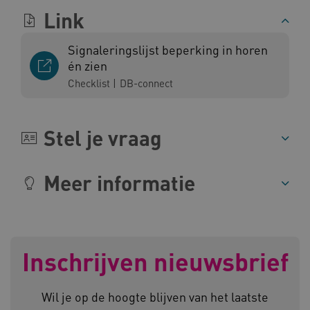
Link
CookieScriptConsent
CookieScript
Signaleringslijst beperking in horen
www.kennispleingehandicaptensector.nl
én zien
Checklist
|
DB-connect
AWSALBCORS
Amazon.com Inc.
Stel je vraag
vilans.blueconic.net
Meer informatie
AWSALBCORS
Amazon.com Inc.
a594.kennispleingehandicaptensector.nl
Inschrijven nieuwsbrief
Wil je op de hoogte blijven van het laatste