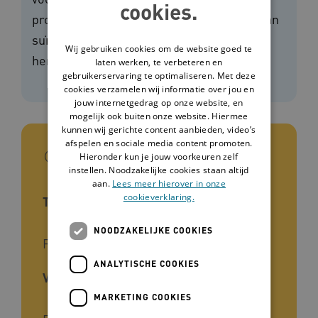
cookies.
professionals handvatten om gevoelens van
suïcidaliteit beter te begrijpen, te
Wij gebruiken cookies om de website goed te
herkennen en ernaar te handelen.
laten werken, te verbeteren en
gebruikerservaring te optimaliseren. Met deze
cookies verzamelen wij informatie over jou en
jouw internetgedrag op onze website, en
mogelijk ook buiten onze website. Hiermee
kunnen wij gerichte content aanbieden, video’s
afspelen en sociale media content promoten.
In het kort
Hieronder kun je jouw voorkeuren zelf
instellen. Noodzakelijke cookies staan altijd
aan.
Lees meer hierover in onze
cookieverklaring.
Type tool
NOODZAKELIJKE COOKIES
Factsheet, Handreiking
ANALYTISCHE COOKIES
Voor wie
MARKETING COOKIES