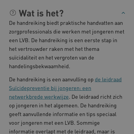
FPLC
.kennispleingehandicaptensector.nl
Wat is het?
De handreiking biedt praktische handvatten aan
zorgprofessionals die werken met jongeren met
een LVB. De handreiking is een eerste stap in
het vertrouwder raken met het thema
suïcidaliteit en het vergroten van de
__cf_bm
Cloudflare Inc.
Google Privacy Policy
handelingsbekwaamheid.
.vimeo.com
De handreiking is een aanvulling op
de leidraad
Suïcidepreventie bij jongeren: een
BCSessionID
vilans.blueconic.net
netwerkbrede werkwijze
. De leidraad richt zich
op jongeren in het algemeen. De handreiking
geeft aanvullende informatie en tips speciaal
voor jongeren met een LVB. Sommige
informatie overlapt met de leidraad, maar is