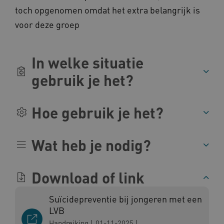
ARRAffinity
Microsoft Corporation
toch opgenomen omdat het extra belangrijk is
.www.kennispleingehandicaptensector.nl
voor deze groep
In welke situatie
gebruik je het?
CookieScriptConsent
CookieScript
www.kennispleingehandicaptensector.nl
Hoe gebruik je het?
Wat heb je nodig?
AWSALBCORS
Amazon.com Inc.
vilans.blueconic.net
Download of link
Suïcidepreventie bij jongeren met een
LVB
Handreiking
|
01-11-2025
|