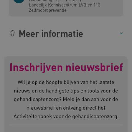
AWSALBCORS
Amazon.com Inc.
Landelijk Kenniscentrum LVB en 113
a594.kennispleingehandicaptensector.nl
Zelfmoordpreventie
Meer informatie
UMB_SESSION
www.kennispleingehandicaptensector.nl
Inschrijven nieuwsbrief
ARRAffinitySameSite
Microsoft Corporation
Wil je op de hoogte blijven van het laatste
.www.kennispleingehandicaptensector.nl
nieuws en de handigste tips en tools voor de
gehandicaptenzorg? Meld je dan aan voor de
nieuwsbrief en ontvang direct het
Activiteitenboek voor de gehandicaptenzorg.