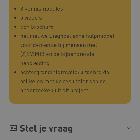
8 kennismodules
5 video’s
een brochure
het nieuwe Diagnostische hulpmiddel
AWSALBCORS
Amazon.com Inc.
voor dementie bij mensen met
a594.kennispleingehandicaptensector.nl
(Z)EV(M)B en de bijbehorende
handleiding
achtergrondinformatie: uitgebreide
artikelen met de resultaten van de
onderzoeken uit dit project
UMB_SESSION
www.kennispleingehandicaptensector.nl
ARRAffinitySameSite
Microsoft Corporation
Stel je vraag
.www.kennispleingehandicaptensector.nl