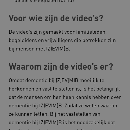
Naam
Provider
/
Domein
Voor wie zijn de video’s?
__Secure-YNID
.youtube.com
__Secure-
.youtube.com
De video’s zijn gemaakt voor familieleden,
ROLLOUT_TOKEN
begeleiders en vrijwilligers die betrokken zijn
FPLC
.kennispleingehandicaptensector.nl
bij mensen met (Z)EV(M)B.
Waarom zijn de video’s er?
Omdat dementie bij (Z)EV(M)B moeilijk te
herkennen en vast te stellen is, is het belangrijk
__cf_bm
Cloudflare Inc.
Google Privacy Policy
dat de mensen om hen heen kennis hebben over
.vimeo.com
dementie bij (Z)EV(M)B. Zodat ze weten waarop
ze kunnen letten. Bij het vaststellen van
dementie bij (Z)EV(M)B is het noodzakelijk dat
BCSessionID
vilans.blueconic.net