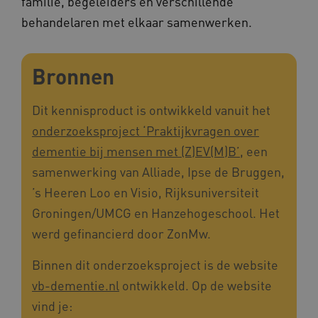
familie, begeleiders en verschillende
behandelaren met elkaar samenwerken.
Bronnen
ARRAffinity
Microsoft Corporation
.www.kennispleingehandicaptensector.nl
Dit kennisproduct is ontwikkeld vanuit het
onderzoeksproject ‘Praktijkvragen over
dementie bij mensen met (Z)EV(M)B’
, een
samenwerking van Alliade, Ipse de Bruggen,
’s Heeren Loo en Visio, Rijksuniversiteit
Groningen/UMCG en Hanzehogeschool. Het
CookieScriptConsent
CookieScript
www.kennispleingehandicaptensector.nl
werd gefinancierd door ZonMw.
Binnen dit onderzoeksproject is de website
vb-dementie.nl
ontwikkeld. Op de website
AWSALBCORS
Amazon.com Inc.
vind je:
vilans.blueconic.net