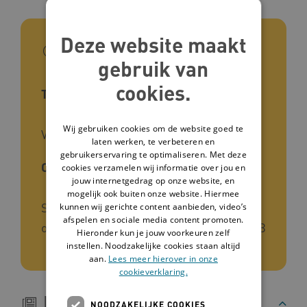
Deze website maakt
In het kort
gebruik van
cookies.
Type tool
Wij gebruiken cookies om de website goed te
Video
laten werken, te verbeteren en
gebruikerservaring te optimaliseren. Met deze
Ontwikkelaar
cookies verzamelen wij informatie over jou en
jouw internetgedrag op onze website, en
mogelijk ook buiten onze website. Hiermee
Samenwerkingsverband Praktijkvragen
kunnen wij gerichte content aanbieden, video’s
afspelen en sociale media content promoten.
over dementie bij mensen met (Z)EV(M)B
Hieronder kun je jouw voorkeuren zelf
instellen. Noodzakelijke cookies staan altijd
aan.
Lees meer hierover in onze
cookieverklaring.
Beschrijving
NOODZAKELIJKE COOKIES