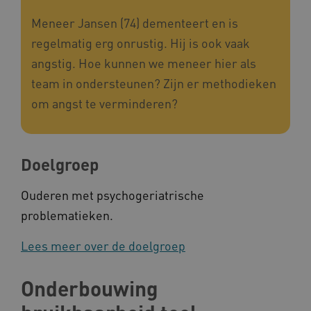
Meneer Jansen (74) dementeert en is
regelmatig erg onrustig. Hij is ook vaak
angstig. Hoe kunnen we meneer hier als
team in ondersteunen? Zijn er methodieken
om angst te verminderen?​
__cf_bm
Cloudflare Inc.
Google Privacy Policy
.vimeo.com
Doelgroep
Ouderen met psychogeriatrische
BCSessionID
vilans.blueconic.net
problematieken.
Lees meer over de doelgroep
Onderbouwing
ARRAffinity
Microsoft Corporation
.www.kennispleingehandicaptensector.nl