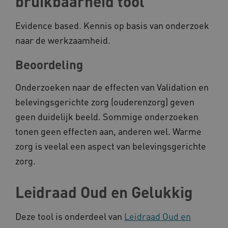
bruikbaarheid tool
Evidence based. Kennis op basis van onderzoek
naar de werkzaamheid.
Beoordeling
CookieScriptConsent
CookieScript
www.kennispleingehandicaptensector.nl
Onderzoeken naar de effecten van Validation en
belevingsgerichte zorg (ouderenzorg) geven
geen duidelijk beeld. Sommige onderzoeken
tonen geen effecten aan, anderen wel. Warme
AWSALBCORS
Amazon.com Inc.
vilans.blueconic.net
zorg is veelal een aspect van belevingsgerichte
zorg.
Leidraad Oud en Gelukkig
Deze tool is onderdeel van
Leidraad Oud en
AWSALBCORS
Amazon.com Inc.
a594.kennispleingehandicaptensector.nl