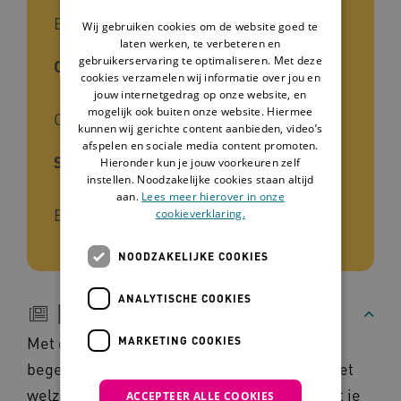
Begeleiders, Zorgverleners
Wij gebruiken cookies om de website goed te
laten werken, te verbeteren en
gebruikerservaring te optimaliseren. Met deze
Cliëntgroep
cookies verzamelen wij informatie over jou en
jouw internetgedrag op onze website, en
mogelijk ook buiten onze website. Hiermee
Ouderen
kunnen wij gerichte content aanbieden, video’s
afspelen en sociale media content promoten.
Soort kennis
Hieronder kun je jouw voorkeuren zelf
instellen. Noodzakelijke cookies staan altijd
aan.
Lees meer hierover in onze
Ervaring
cookieverklaring.
NOODZAKELIJKE COOKIES
ANALYTISCHE COOKIES
Beschrijving
Met de methode Warme Zorg kun je als
MARKETING COOKIES
begeleider helpen om de tevredenheid en het
welzijn van de cliënt te vergroten. Daarbij let je
ACCEPTEER ALLE COOKIES