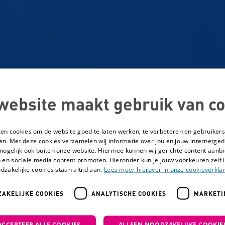
website maakt gebruik van co
ken cookies om de website goed te laten werken, te verbeteren en gebruikers
en. Met deze cookies verzamelen wij informatie over jou en jouw internetge
mogelijk ook buiten onze website. Hiermee kunnen wij gerichte content aanbi
 en sociale media content promoten. Hieronder kun je jouw voorkeuren zelf i
dzakelijke cookies staan altijd aan.
Lees meer hierover in onze cookieverklar
AKELIJKE COOKIES
ANALYTISCHE COOKIES
MARKETI
begeleider als er brand ontstaat?
ACCEPTEER ALLE COOKIES
ALLEEN NOODZAKELIJKE COOKIE