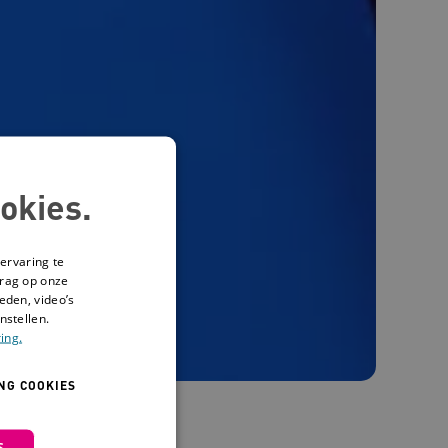
okies.
ervaring te
drag op onze
eden, video’s
nstellen.
ing.
NG COOKIES
S