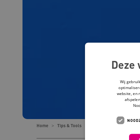
Deze 
Wij gebrui
optimaliser
website, en 
afspelen
Noo
NOODZ
Home
Tips & Tools
Tools
Wat doe je als 