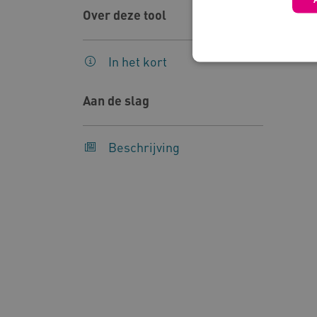
Over deze tool
In het kort
Aan de slag
Deze functionele en technis
uw privacy.
Beschrijving
Naam
Pr
__Secure-YNID
.y
__Secure-
.y
ROLLOUT_TOKEN
FPLC
.k
Google Privacy Poli
__cf_bm
Cl
.v