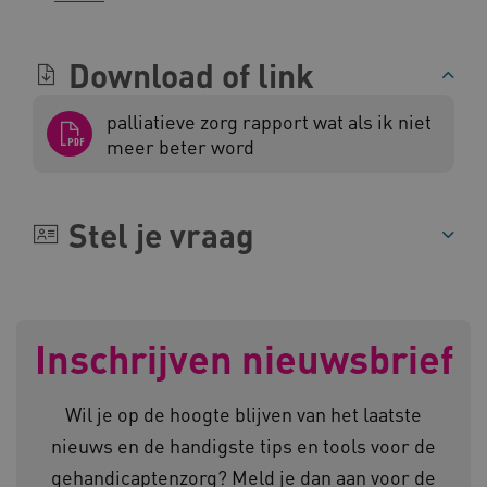
AWSALBCORS
Amazon.com Inc.
Download of link
a594.kennispleingehandicaptensector.nl
palliatieve zorg rapport wat als ik niet
meer beter word
Stel je vraag
UMB_SESSION
www.kennispleingehandicaptensector.nl
ARRAffinitySameSite
Microsoft Corporation
Inschrijven nieuwsbrief
.www.kennispleingehandicaptensector.nl
Wil je op de hoogte blijven van het laatste
nieuws en de handigste tips en tools voor de
gehandicaptenzorg? Meld je dan aan voor de