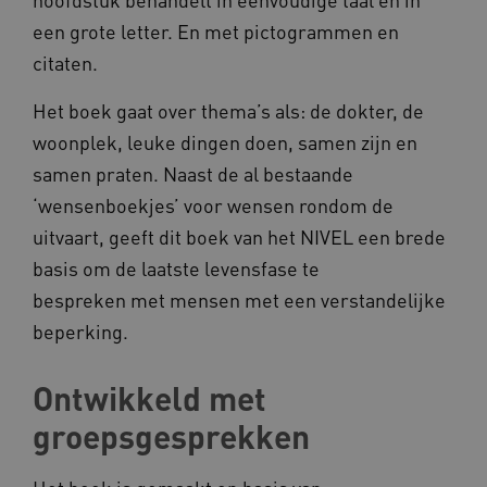
__Secure-
.youtube.com
een grote letter. En met pictogrammen en
ROLLOUT_TOKEN
citaten.
FPLC
.kennispleingehandicaptensector.nl
Het boek gaat over thema’s als: de dokter, de
woonplek, leuke dingen doen, samen zijn en
samen praten. Naast de al bestaande
‘wensenboekjes’ voor wensen rondom de
uitvaart, geeft dit boek van het NIVEL een brede
basis om de laatste levensfase te
__cf_bm
Cloudflare Inc.
Google Privacy Policy
.vimeo.com
bespreken met mensen met een verstandelijke
beperking.
Ontwikkeld met
BCSessionID
vilans.blueconic.net
groepsgesprekken