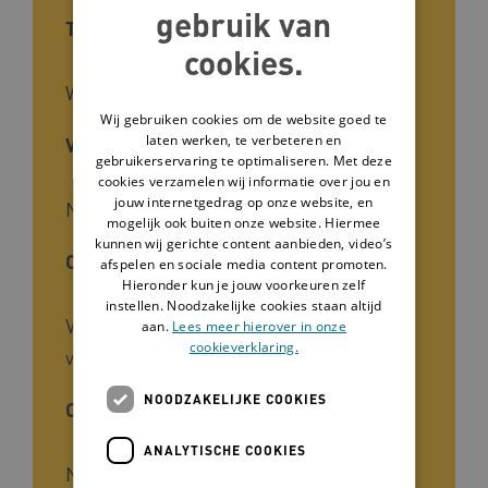
gebruik van
Type tool
cookies.
Werkboek
Wij gebruiken cookies om de website goed te
laten werken, te verbeteren en
Voor wie
gebruikerservaring te optimaliseren. Met deze
cookies verzamelen wij informatie over jou en
jouw internetgedrag op onze website, en
Naasten, Begeleiders
mogelijk ook buiten onze website. Hiermee
kunnen wij gerichte content aanbieden, video’s
Cliëntgroep
afspelen en sociale media content promoten.
Hieronder kun je jouw voorkeuren zelf
instellen. Noodzakelijke cookies staan altijd
Verstandelijke beperking, Licht
aan.
Lees meer hierover in onze
cookieverklaring.
verstandelijke beperking
NOODZAKELIJKE COOKIES
Ontwikkelaar
ANALYTISCHE COOKIES
NIVEL