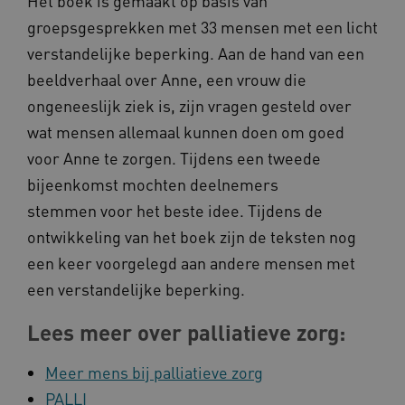
Het boek is gemaakt op basis van
groepsgesprekken met 33 mensen met een licht
ARRAffinity
Microsoft Corporation
verstandelijke beperking. Aan de hand van een
.www.kennispleingehandicaptensector.nl
beeldverhaal over Anne, een vrouw die
ongeneeslijk ziek is, zijn vragen gesteld over
wat mensen allemaal kunnen doen om goed
voor Anne te zorgen. Tijdens een tweede
bijeenkomst mochten deelnemers
CookieScriptConsent
CookieScript
stemmen voor het beste idee. Tijdens de
www.kennispleingehandicaptensector.nl
ontwikkeling van het boek zijn de teksten nog
een keer voorgelegd aan andere mensen met
een verstandelijke beperking.
AWSALBCORS
Amazon.com Inc.
Lees meer over palliatieve zorg:
vilans.blueconic.net
Meer mens bij palliatieve zorg
PALLI