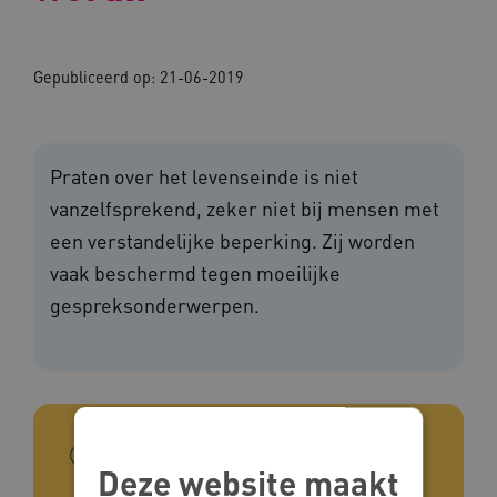
Gepubliceerd op: 21-06-2019
Praten over het levenseinde is niet
vanzelfsprekend, zeker niet bij mensen met
een verstandelijke beperking. Zij worden
vaak beschermd tegen moeilijke
gespreksonderwerpen.
In het kort
Deze website maakt