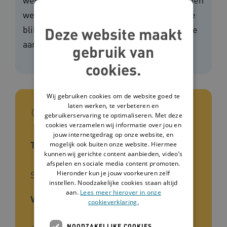
weer eens bij stil met deze tool. Een frisse
blik op je werkomgeving helpt om hiermee
Deze website maakt
aan de slag te gaan.
gebruik van
cookies.
Wij gebruiken cookies om de website goed te
laten werken, te verbeteren en
In het kort
gebruikerservaring te optimaliseren. Met deze
cookies verzamelen wij informatie over jou en
jouw internetgedrag op onze website, en
Type tool
mogelijk ook buiten onze website. Hiermee
kunnen wij gerichte content aanbieden, video’s
afspelen en sociale media content promoten.
Hieronder kun je jouw voorkeuren zelf
Spel
instellen. Noodzakelijke cookies staan altijd
aan.
Lees meer hierover in onze
Voor wie
cookieverklaring.
NOODZAKELIJKE COOKIES