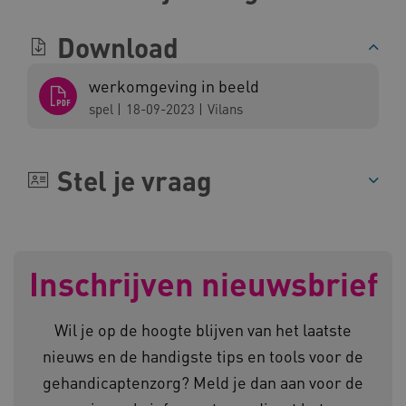
Download
werkomgeving in beeld
spel
|
18-09-2023
|
Vilans
ARRAffinity
Microsoft Corporation
.www.kennispleingehandicaptensector.nl
Stel je vraag
Inschrijven nieuwsbrief
CookieScriptConsent
CookieScript
www.kennispleingehandicaptensector.nl
Wil je op de hoogte blijven van het laatste
nieuws en de handigste tips en tools voor de
gehandicaptenzorg? Meld je dan aan voor de
AWSALBCORS
Amazon.com Inc.
vilans.blueconic.net