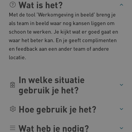
Wat is het?
Naam
Provider
/
Domein
Met de tool 'Werkomgeving in beeld' breng je
__Secure-YNID
.youtube.com
als team in beeld waar nog kansen liggen om
__Secure-
.youtube.com
schoon te werken. Je kijkt wat er goed gaat en
ROLLOUT_TOKEN
waar het beter kan. En je geeft complimenten
FPLC
.kennispleingehandicaptensector.nl
en feedback aan een ander team of andere
locatie.
In welke situatie
gebruik je het?
__cf_bm
Cloudflare Inc.
Google Privacy Policy
.vimeo.com
Hoe gebruik je het?
Wat heb je nodig?
BCSessionID
vilans.blueconic.net