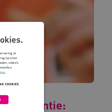
okies.
ervaring te
drag op onze
eden, video’s
nstellen.
ing.
NG COOKIES
S
 interventie: