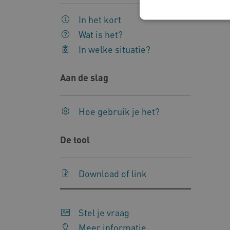
In het kort
Wat is het?
In welke situatie?
Deze functionele en technis
uw privacy.
Aan de slag
Naam
Pr
__Secure-YNID
.y
Hoe gebruik je het?
__Secure-
.y
ROLLOUT_TOKEN
De tool
FPLC
.k
Download of link
Google Privacy Poli
__cf_bm
Cl
.v
Stel je vraag
Meer informatie
BCSessionID
vi