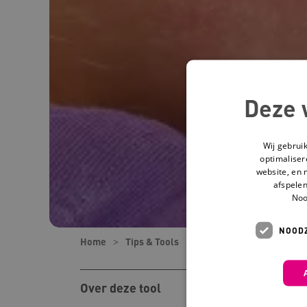
Deze 
Wij gebrui
optimaliser
website, en 
afspelen
Noo
NOODZ
Home
Tips & Tools
Tools
Van zorgvraag n
Over deze tool