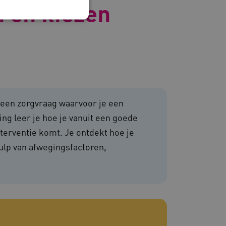
n en kiezen
 en maken geen inbreuk op
 een zorgvraag waarvoor je een
ing leer je hoe je vanuit een goede
nterventie komt. Je ontdekt hoe je
om de prestaties en
hulp van afwegingsfactoren,
van de website-gebruikers
hun surfervaring te
den betrokken bij het
egevens om te meten hoe
ncties van de site.
 om onderscheid te maken
s gunstig voor de website,
nnen maken over het
 gebruikerssessies te