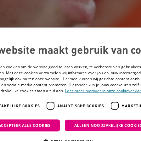
website maakt gebruik van co
ken cookies om de website goed te laten werken, te verbeteren en gebruikers
en. Met deze cookies verzamelen wij informatie over jou en jouw internetge
mogelijk ook buiten onze website. Hiermee kunnen wij gerichte content aanbi
 en sociale media content promoten. Hieronder kun je jouw voorkeuren zelf i
dzakelijke cookies staan altijd aan.
Lees meer hierover in onze cookieverklar
AKELIJKE COOKIES
ANALYTISCHE COOKIES
MARKETI
aar interventie: kritisch vergelijken en kiezen
ACCEPTEER ALLE COOKIES
ALLEEN NOODZAKELIJKE COOKIE
Van zorgvraag naar