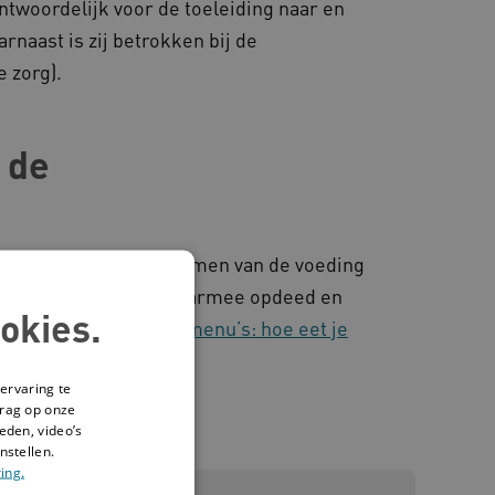
ntwoordelijk voor de toeleiding naar en
arnaast is zij betrokken bij de
 zorg).
 de
ocht zij het verduurzamen van de voeding
e. De kennis die zij daarmee opdeed en
okies.
isproduct 'Voorbeeldmenu’s: hoe eet je
ervaring te
drag op onze
eden, video’s
nstellen.
ing.