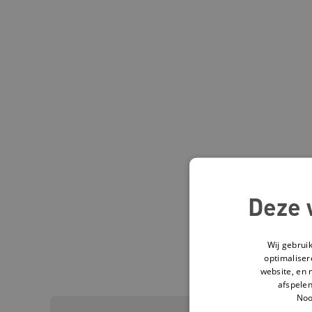
Deze 
Wij gebrui
optimaliser
website, en 
afspelen
Noo