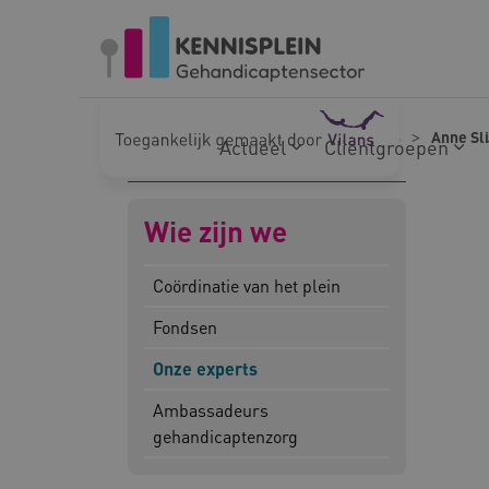
Naar hoofdinhoud
Naar footer
Home
Wie zijn we
Onze experts
Anne Sl
Actueel
Cliëntgroepen
Wie zijn we
Coördinatie van het plein
Fondsen
Onze experts
Ambassadeurs
gehandicaptenzorg