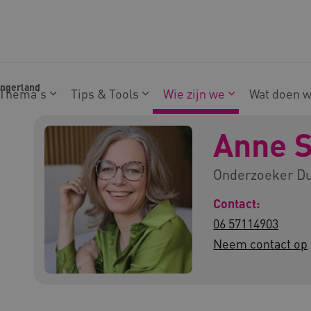
ingerland
Thema's
Tips & Tools
Wie zijn we
Wat doen 
Anne S
Onderzoeker D
Contact:
06 57114903
Neem contact op