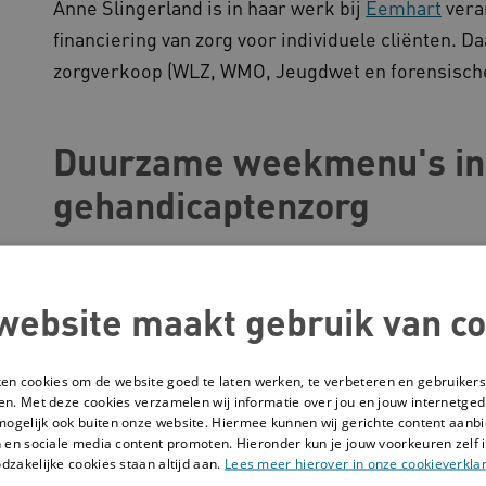
Anne Slingerland is in haar werk bij
Eemhart
vera
financiering van zorg voor individuele cliënten. Da
zorgverkoop (WLZ, WMO, Jeugdwet en forensische
Duurzame weekmenu's in
gehandicaptenzorg
In het kader van de Master Bestuurskunde onderz
in een verstandelijk gehandicaptenzorgorganisati
website maakt gebruik van co
tips voor duurzamer eten vind je terug in
het kenn
duurzamer op een woonlocatie?'
.
ken cookies om de website goed te laten werken, te verbeteren en gebruikers
en. Met deze cookies verzamelen wij informatie over jou en jouw internetge
mogelijk ook buiten onze website. Hiermee kunnen wij gerichte content aanbi
 en sociale media content promoten. Hieronder kun je jouw voorkeuren zelf i
dzakelijke cookies staan altijd aan.
Lees meer hierover in onze cookieverklar