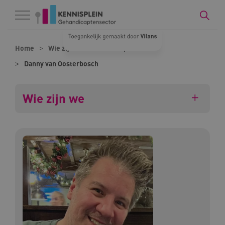
Naar hoofdinhoud
Naar footer
Home
Wie zijn we
Onze experts
Danny van Oosterbosch
Wie zijn we