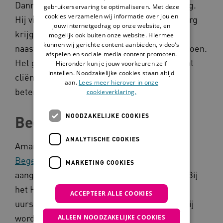
Danny wil graag bijdragen aan passende zorg.
gebruikerservaring te optimaliseren. Met deze
cookies verzamelen wij informatie over jou en
Hij vind het belangrijk dat cliënten goede zorg
jouw internetgedrag op onze website, en
krijgen en zich prettig voelen. Hij wil graag
mogelijk ook buiten onze website. Hiermee
kunnen wij gerichte content aanbieden, video’s
naast de cliënten gaan staan en het samen doen.
afspelen en sociale media content promoten.
Het geeft Danny veel inspiratie als hij ziet dat
Hieronder kun je jouw voorkeuren zelf
instellen. Noodzakelijke cookies staan altijd
cliënten stappen maken en dat cliënten zich
aan.
Lees meer hierover in onze
beter gaan voelen.
cookieverklaring.
NOODZAKELIJKE COOKIES
Begeleiding à la carte
ANALYTISCHE COOKIES
Amarant doet mee aan het programma
Begeleiding à la carte
. Zij hebben zich
MARKETING COOKIES
aangesloten bij de aanpak van het
Houvast
. Bij
het Houvast huren cliënten met een 24-
ACCEPTEER ALLE COOKIES
uursindicatie hun eigen woning in de wijk. Zij
worden begeleid door een eigen kernteam.
ALLEEN NOODZAKELIJKE COOKIES