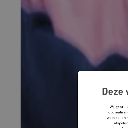
Deze 
Wij gebrui
optimaliser
website, en 
afspelen