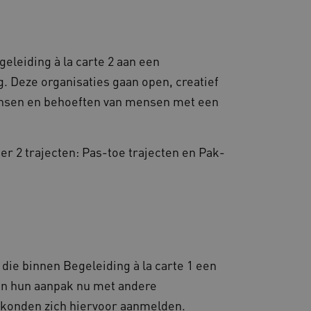
van de website-gebruikers
hun surfervaring te
den betrokken bij het
egevens om te meten hoe
ncties van de site.
eleiding à la carte 2 aan een
 om onderscheid te maken
s gunstig voor de website,
 Deze organisaties gaan open, creatief
nnen maken over het
wensen en behoeften van mensen met een
 gebruikerssessies te
orgen dat berichten
rowser die de
 voor operationele
er 2 trajecten: Pas-toe trajecten en Pak-
 door websites die draaien
platform. Het wordt
 om ervoor te zorgen dat
gina's tijdens elke
server worden gerouteerd.
 door de Cookie-
ookievoorkeuren van
 cookie-banner van
elijk om correct te
die binnen Begeleiding à la carte 1 een
en hun aanpak nu met andere
gheidsondersteuning met
omium-update, maken we
e konden zich hiervoor aanmelden.
 voor elk van deze op duur