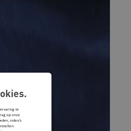
okies.
ervaring te
drag op onze
eden, video’s
nstellen.