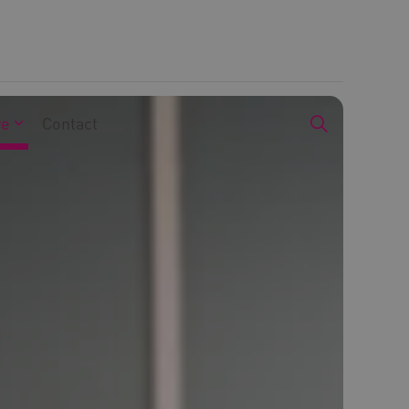
we
Contact