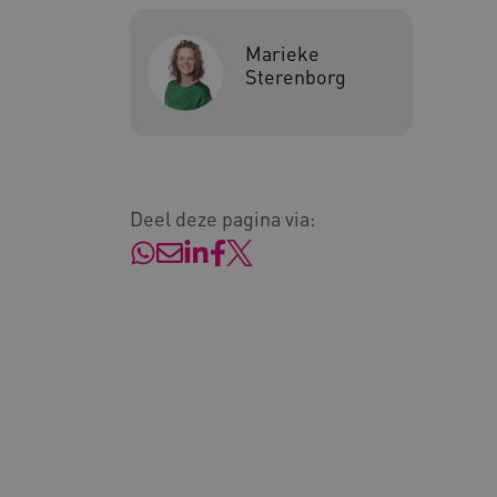
Marieke
Google Privacy Poli
Sterenborg
__cf_bm
Cl
.v
BCSessionID
vi
Deel deze pagina via:
ARRAffinity
Mi
.w
CookieScriptConsent
Co
ww
AWSALBCORS
Am
vi