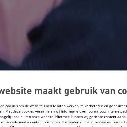
website maakt gebruik van co
ken cookies om de website goed te laten werken, te verbeteren en gebruikers
en. Met deze cookies verzamelen wij informatie over jou en jouw internetge
mogelijk ook buiten onze website. Hiermee kunnen wij gerichte content aanbi
 en sociale media content promoten. Hieronder kun je jouw voorkeuren zelf i