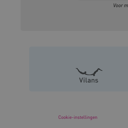
Voor m
Deze functionele en technis
uw privacy.
Naam
Pr
__Secure-YNID
.y
__Secure-
.y
ROLLOUT_TOKEN
FPLC
.k
Google Privacy Poli
__cf_bm
Cl
.v
BCSessionID
vi
Cookie-instellingen