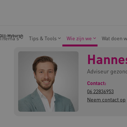
Olij-Myburgh
Thema's
Tips & Tools
Wie zijn we
Wat doen 
Hannes
Adviseur gezond
Contact:
06 22836953
Neem contact op