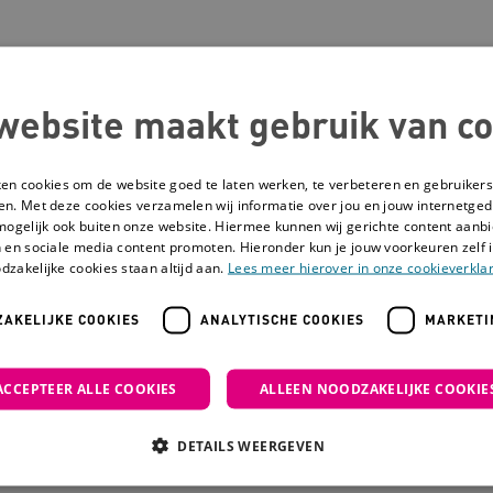
nschrijven nieuwsbri
website maakt gebruik van co
ken cookies om de website goed te laten werken, te verbeteren en gebruikers
 op de hoogte blijven van het laatste nieuws en de handigs
en. Met deze cookies verzamelen wij informatie over jou en jouw internetge
 voor de gehandicaptenzorg? Meld je dan aan voor de ni
mogelijk ook buiten onze website. Hiermee kunnen wij gerichte content aanbi
 en sociale media content promoten. Hieronder kun je jouw voorkeuren zelf i
ntvang direct het Activiteitenboek voor de gehandicapten
dzakelijke cookies staan altijd aan.
Lees meer hierover in onze cookieverklar
AKELIJKE COOKIES
ANALYTISCHE COOKIES
MARKETI
dres
ACCEPTEER ALLE COOKIES
ALLEEN NOODZAKELIJKE COOKIE
DETAILS WEERGEVEN