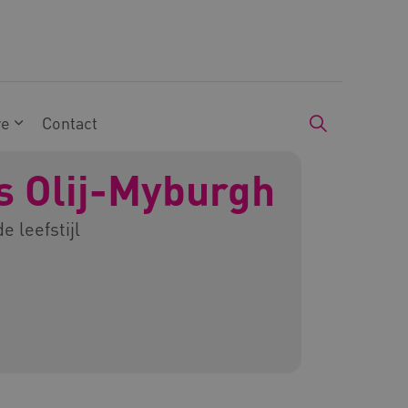
we
Contact
 Olij-Myburgh
e leefstijl