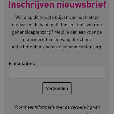
Inschrijven nieuwsbrief
Noodzakelijke cookies
Analytische cookies
Wil je op de hoogte blijven van het laatste
Marketing cookies
nieuws en de handigste tips en tools voor de
Deze functionele en technische cookies zorgen
ervoor dat de website werkt. Deze cookies
gehandicaptenzorg? Meld je dan aan voor de
worden altijd geplaatst en maken geen inbreuk
nieuwsbrief en ontvang direct het
op uw privacy.
Activiteitenboek voor de gehandicaptenzorg.
Naam
Provider
/
Domein
__Secure-YNID
.youtube.com
E-mailadres
__Secure-
.youtube.com
ROLLOUT_TOKEN
FPLC
.kennispleingehandicaptensector.nl
Voor meer informatie over de verwerking van