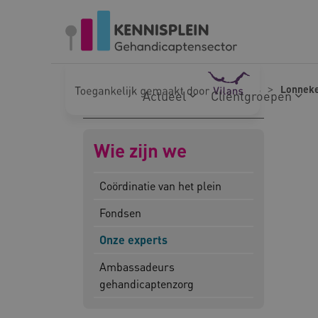
Naar hoofdinhoud
Naar footer
Home
Wie zijn we
Onze experts
Lonneke
Actueel
Cliëntgroepen
Wie zijn we
Coördinatie van het plein
Fondsen
Onze experts
Ambassadeurs
gehandicaptenzorg