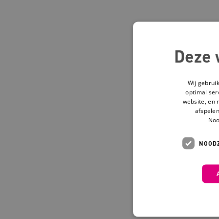
Deze 
Wij gebrui
optimaliser
website, en 
afspelen
Noo
NOODZ