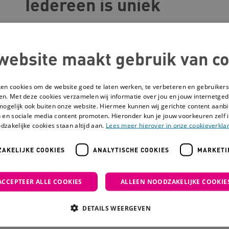
Iedereen is uniek
Lonneke is ervan overtuigd dat ieder mens uniek 
deze samenleving. Samen lukt er veel. Ze is van
website maakt gebruik van co
iets bijdragen aan de samenleving. Sommige cliënt
zorginstelling blijven wonen. Lonneke wil ervoor
ken cookies om de website goed te laten werken, te verbeteren en gebruikers
manier kunnen leven.
en. Met deze cookies verzamelen wij informatie over jou en jouw internetge
mogelijk ook buiten onze website. Hiermee kunnen wij gerichte content aanbi
 en sociale media content promoten. Hieronder kun je jouw voorkeuren zelf i
dzakelijke cookies staan altijd aan.
Lees meer hierover in onze cookieverklar
Begeleiding à la carte
AKELIJKE COOKIES
ANALYTISCHE COOKIES
MARKETI
Cello doet mee aan het
programma Begeleiding à 
Kleding zegt iets over je identiteit. Met de kracht
ACCEPTEER ALLE COOKIES
ALLEEN NOODZAKELIJKE COOKIE
met cliënten en naasten over de zorg. Een mooi st
DETAILS WEERGEVEN
Ga naar de pagina van
Cello
om meer te weten te 