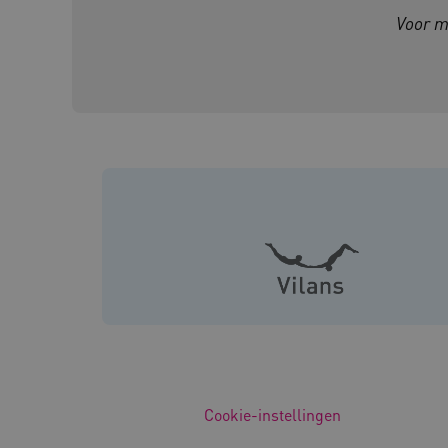
Voor m
ARRAffinity
Mi
.w
CookieScriptConsent
Co
ww
AWSALBCORS
Am
vi
AWSALBCORS
Am
a5
UMB_SESSION
ww
Cookie-instellingen
ARRAffinitySameSite
Mi