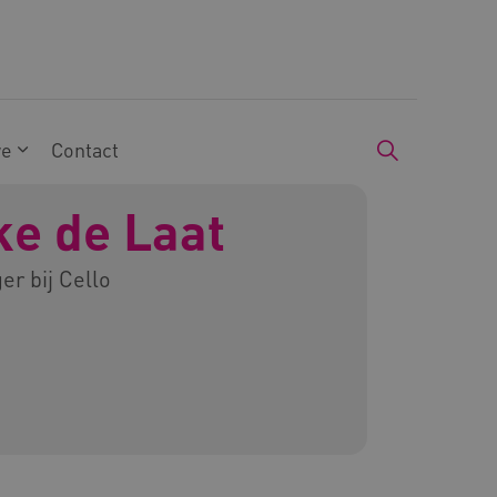
we
Contact
e de Laat
r bij Cello