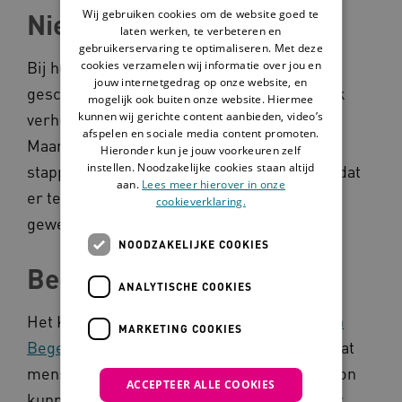
Wij gebruiken cookies om de website goed te
Nieuwe stappen
laten werken, te verbeteren en
gebruikerservaring te optimaliseren. Met deze
Bij het Kastheel wonen cliënten die een
cookies verzamelen wij informatie over jou en
jouw internetgedrag op onze website, en
geschiedenis hebben. Veel cliënten zijn vaak
mogelijk ook buiten onze website. Hiermee
kunnen wij gerichte content aanbieden, video’s
verhuisd en hebben een rugzak. Het maakt
afspelen en sociale media content promoten.
Maarten trots als deze cliënten toch nieuwe
Hieronder kun je jouw voorkeuren zelf
instellen. Noodzakelijke cookies staan altijd
stappen maken. Daarnaast is hij er trots op dat
aan.
Lees meer hierover in onze
er tegenwoordig met methodieken wordt
cookieverklaring.
gewerkt die werken bij de cliënten.
NOODZAKELIJKE COOKIES
Begeleiding à la carte
ANALYTISCHE COOKIES
Het Kastheel doen mee met het
programma
MARKETING COOKIES
Begeleiding à la carte
. Zij willen laten zien dat
mensen met zwaardere problematiek gewoon
ACCEPTEER ALLE COOKIES
kunnen leven. Zij delen hun ervaringen door