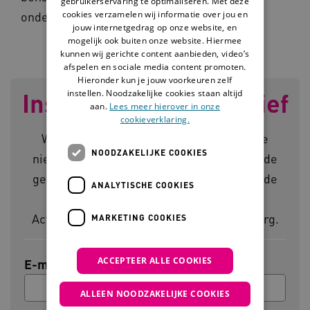
gebruikerservaring te optimaliseren. Met deze
cookies verzamelen wij informatie over jou en
onderzoeker bij
Koninklijke Kentalis
.
jouw internetgedrag op onze website, en
mogelijk ook buiten onze website. Hiermee
kunnen wij gerichte content aanbieden, video’s
afspelen en sociale media content promoten.
Hieronder kun je jouw voorkeuren zelf
instellen. Noodzakelijke cookies staan altijd
Inschrijven nieuwsbrief
aan.
Lees meer hierover in onze
cookieverklaring.
Wil je op de hoogte blijven van het laatste
NOODZAKELIJKE COOKIES
nieuws en de handigste tips en tools voor de
gehandicaptenzorg? Meld je dan aan voor de
ANALYTISCHE COOKIES
nieuwsbrief en ontvang direct het
Activiteitenboek voor de gehandicaptenzorg.
MARKETING COOKIES
ACCEPTEER ALLE COOKIES
E-mailadres
ALLEEN NOODZAKELIJKE COOKIES