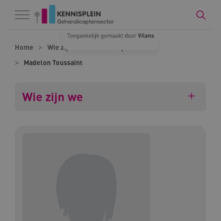
Naar hoofdinhoud
Naar footer
Home
Wie zijn we
Onze experts
Madelon Toussaint
Wie zijn we