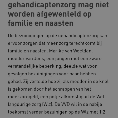
gehandicaptenzorg mag niet
Deze functionele en technische cookies zorgen
worden afgewenteld op
ervoor dat de website werkt. Deze cookies
worden altijd geplaatst en maken geen inbreuk
familie en naasten
op uw privacy.
Naam
Provider
/
Domein
De bezuinigingen op de gehandicaptenzorg kan
__Secure-YNID
.youtube.com
ervoor zorgen dat meer zorg terechtkomt bij
__Secure-
.youtube.com
familie en naasten. Marike van Weelden,
ROLLOUT_TOKEN
moeder van Jons, een jongen met een zware
FPLC
.kennispleingehandicaptensector.nl
verstandelijke beperking, deelde wat voor
gevolgen bezuinigingen voor haar hebben
gehad. Zij vertelde hoe zij als moeder in de knel
is gekomen door het schrappen van het
meerzorggeld, een potje afkomstig uit de Wet
langdurige zorg (Wlz). De VVD wil in de nabije
__cf_bm
Cloudflare Inc.
Google Privacy Policy
toekomst verder bezuinigen op de Wlz met 1,2
.vimeo.com