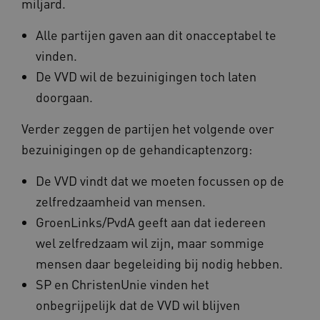
miljard.
Alle partijen gaven aan dit onacceptabel te
vinden.
BCSessionID
vilans.blueconic.net
De VVD wil de bezuinigingen toch laten
doorgaan.
Verder zeggen de partijen het volgende over
bezuinigingen op de gehandicaptenzorg:
ARRAffinity
Microsoft Corporation
.www.kennispleingehandicaptensector.nl
De VVD vindt dat we moeten focussen op de
zelfredzaamheid van mensen.
GroenLinks/PvdA geeft aan dat iedereen
wel zelfredzaam wil zijn, maar sommige
mensen daar begeleiding bij nodig hebben.
CookieScriptConsent
CookieScript
SP en ChristenUnie vinden het
www.kennispleingehandicaptensector.nl
onbegrijpelijk dat de VVD wil blijven