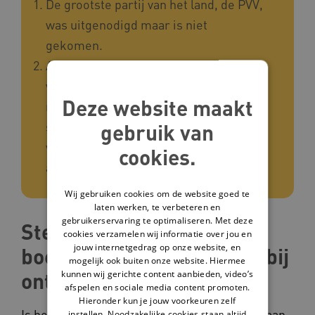
De grootste partij van het land, de PVV,
was uitgenodigd maar is niet
gekomen.
Alle politici staan voor goede zorg en
vinden dat mensen met een beperking
Deze website maakt
moeten kunnen meedoen aan de
samenleving. De partijen verschillen
gebruik van
van mening over hoe je daar invulling
cookies.
aangeeft.
Wij gebruiken cookies om de website goed te
laten werken, te verbeteren en
gebruikerservaring te optimaliseren. Met deze
Stelling 1: kiezen we voor
cookies verzamelen wij informatie over jou en
jouw internetgedrag op onze website, en
boetes of bewustwording bij
mogelijk ook buiten onze website. Hiermee
ontoegankelijkheid?
kunnen wij gerichte content aanbieden, video’s
afspelen en sociale media content promoten.
Hieronder kun je jouw voorkeuren zelf
Is het een goed idee om boetes uit te delen aan
instellen. Noodzakelijke cookies staan altijd