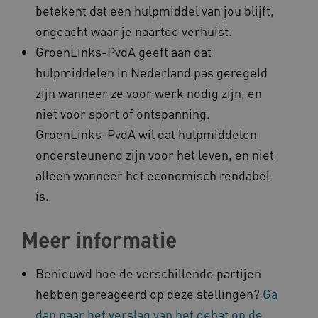
betekent dat een hulpmiddel van jou blijft,
ARRAffinitySameSite
Microsoft Corporation
ongeacht waar je naartoe verhuist.
.www.kennispleingehandicaptensector.nl
GroenLinks-PvdA geeft aan dat
hulpmiddelen in Nederland pas geregeld
zijn wanneer ze voor werk nodig zijn, en
niet voor sport of ontspanning.
GroenLinks-PvdA wil dat hulpmiddelen
ondersteunend zijn voor het leven, en niet
alleen wanneer het economisch rendabel
is.
Naam
Provider
/
Domein
_ga
Google LLC
Naam
Provider
/
Domein
.kennispleingehandicaptensector.nl
Meer informatie
FPID
Google
.kennispleingehandicaptensector.nl
Benieuwd hoe de verschillende partijen
hebben gereageerd op deze stellingen?
Ga
dan naar het verslag van het debat op de