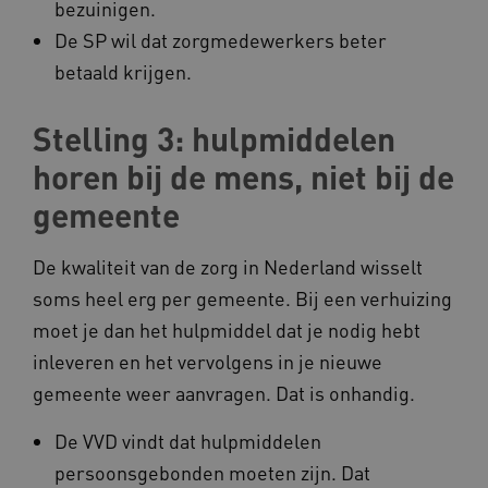
bezuinigen.
De SP wil dat zorgmedewerkers beter
betaald krijgen.
AWSALBCORS
Amazon.com Inc.
vilans.blueconic.net
Stelling 3: hulpmiddelen
horen bij de mens, niet bij de
gemeente
AWSALBCORS
Amazon.com Inc.
a594.kennispleingehandicaptensector.nl
De kwaliteit van de zorg in Nederland wisselt
soms heel erg per gemeente. Bij een verhuizing
moet je dan het hulpmiddel dat je nodig hebt
inleveren en het vervolgens in je nieuwe
gemeente weer aanvragen. Dat is onhandig.
UMB_SESSION
www.kennispleingehandicaptensector.nl
De VVD vindt dat hulpmiddelen
persoonsgebonden moeten zijn. Dat