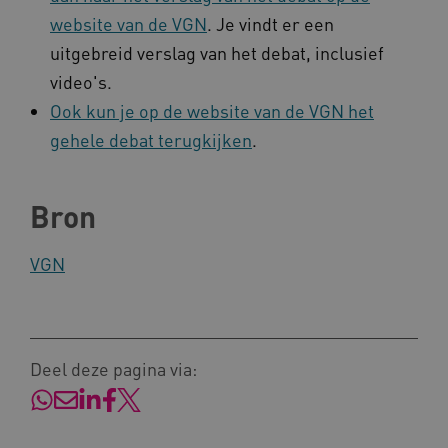
BCSessionID
www.kennispleingehandicaptensector.nl
website van de VGN
. Je vindt er een
uitgebreid verslag van het debat, inclusief
video's.
Ook kun je op de website van de VGN het
gehele debat terugkijken
.
AWSALB
Amazon.com Inc.
Bron
a594.kennispleingehandicaptensector.nl
VGN
_ga_NWZZME161M
.kennispleingehandicaptensector.nl
Deel deze pagina via:
_ga_4F110RE8SJ
.kennispleingehandicaptensector.nl