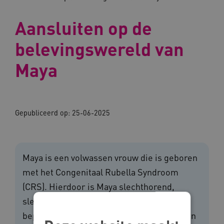
Aansluiten op de
belevingswereld van
Maya
Gepubliceerd op:
25-06-2025
Maya is een volwassen vrouw die is geboren
met het Congenitaal Rubella Syndroom
(CRS). Hierdoor is Maya slechthorend,
slechtziend en heeft een verstandelijke
beperking. In deze aflevering van Leren van