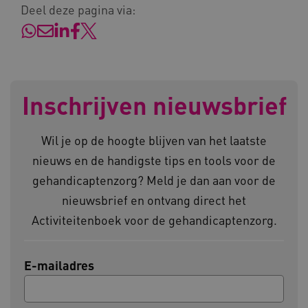
Deel deze pagina via:
ARRAffinity
Microsoft Corporation
.www.kennispleingehandicaptensector.nl
Inschrijven nieuwsbrief
Wil je op de hoogte blijven van het laatste
nieuws en de handigste tips en tools voor de
CookieScriptConsent
CookieScript
www.kennispleingehandicaptensector.nl
gehandicaptenzorg? Meld je dan aan voor de
nieuwsbrief en ontvang direct het
Activiteitenboek voor de gehandicaptenzorg.
AWSALBCORS
Amazon.com Inc.
vilans.blueconic.net
E-mailadres