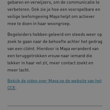
gebaren en verwijzers, om de communicatie te
verbeteren. Ook zie je hoe een voorspelbare en
__Secure-
.youtube.com
ROLLOUT_TOKEN
veilige leefomgeving Maya helpt om actiever
FPLC
.kennispleingehandicaptensector.nl
mee te doen in haar woongroep.
Begeleiders hebben geleerd om steeds weer op
zoek te gaan naar de behoefte achter het gedrag
van een cliënt. Hierdoor is Maya veranderd van
een teruggetrokken vrouw naar iemand die
lekker in haar vel zit, meer contact zoekt en
__cf_bm
Cloudflare Inc.
Google Privacy Policy
.vimeo.com
meer lacht.
Bekijk de video over Maya op de website van het
CCE
.
BCSessionID
vilans.blueconic.net