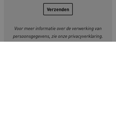
AWSALBCORS
Amazon.com Inc.
a594.kennispleingehandicaptensector.nl
Voor meer informatie over de verwerking van
persoonsgegevens, zie onze
privacyverklaring
.
UMB_SESSION
www.kennispleingehandicaptensector.nl
Initiatiefnemers Kennisplein
Gehandicaptensector:
ARRAffinitySameSite
Microsoft Corporation
.www.kennispleingehandicaptensector.nl
Volg ons op:
Ga naar de LinkedIn pagina v
Ga naar de Facebook pagi
Ga naar de Instagram
Ga naar het YouT