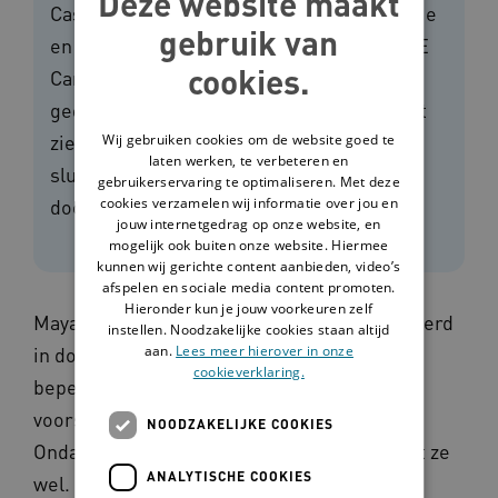
Deze website maakt
Casussen van het Centrum voor Consultatie
gebruik van
en Expertise (CCE) vertelt coördinator CCE
cookies.
Caro Verlouw hoe het lukte om Maya’s
gedrag beter te begrijpen. Deze casus laat
zien hoe belangrijk het is om écht aan te
Wij gebruiken cookies om de website goed te
laten werken, te verbeteren en
sluiten bij de beleefwereld van iemand die
gebruikerservaring te optimaliseren. Met deze
cookies verzamelen wij informatie over jou en
doofblind is.
jouw internetgedrag op onze website, en
mogelijk ook buiten onze website. Hiermee
kunnen wij gerichte content aanbieden, video’s
afspelen en sociale media content promoten.
Hieronder kun je jouw voorkeuren zelf
Maya woont op een woongroep gespecialiseerd
instellen. Noodzakelijke cookies staan altijd
aan.
Lees meer hierover in onze
in doofblindheid. Door deze combinatie van
cookieverklaring.
beperkingen heeft Maya veel behoefte aan
voorspelbaarheid, nabijheid en veiligheid.
NOODZAKELIJKE COOKIES
Ondanks dat Maya niet praat, communiceert ze
ANALYTISCHE COOKIES
wel. Ze doet dit door haar gedrag, haar