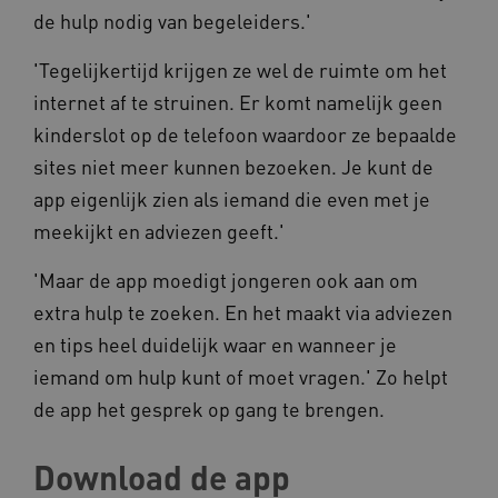
de hulp nodig van begeleiders.'
ARRAffinity
Microsoft Corporation
.www.kennispleingehandicaptensector.nl
'Tegelijkertijd krijgen ze wel de ruimte om het
internet af te struinen. Er komt namelijk geen
kinderslot op de telefoon waardoor ze bepaalde
sites niet meer kunnen bezoeken. Je kunt de
app eigenlijk zien als iemand die even met je
meekijkt en adviezen geeft.'
CookieScriptConsent
CookieScript
www.kennispleingehandicaptensector.nl
'Maar de app moedigt jongeren ook aan om
extra hulp te zoeken. En het maakt via adviezen
en tips heel duidelijk waar en wanneer je
iemand om hulp kunt of moet vragen.' Zo helpt
AWSALBCORS
Amazon.com Inc.
vilans.blueconic.net
de app het gesprek op gang te brengen.
Download de app