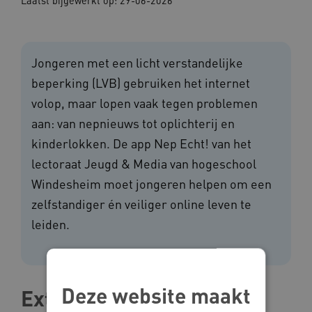
Laatst bijgewerkt op:
29-06-2026
Jongeren met een licht verstandelijke
beperking (LVB) gebruiken het internet
volop, maar lopen vaak tegen problemen
aan: van nepnieuws tot oplichterij en
kinderlokken. De app Nep Echt! van het
lectoraat Jeugd & Media van hogeschool
Windesheim moet jongeren helpen om een
zelfstandiger én veiliger online leven te
leiden.
Deze website maakt
Extra aandacht