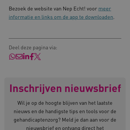
Bezoek de website van Nep Echt! voor
meer
AWSALBCORS
Amazon.com Inc.
informatie en links om de app te downloaden
.
a594.kennispleingehandicaptensector.nl
Deel deze pagina via:
UMB_SESSION
www.kennispleingehandicaptensector.nl
Inschrijven nieuwsbrief
ARRAffinitySameSite
Microsoft Corporation
.www.kennispleingehandicaptensector.nl
Wil je op de hoogte blijven van het laatste
nieuws en de handigste tips en tools voor de
gehandicaptenzorg? Meld je dan aan voor de
nieuwsbrief en ontvang direct het