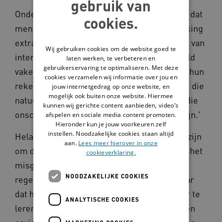
gebruik van
Onderzoekers van het lectoraat merkten op dat
cookies.
mensen met een licht verstandelijke beperking
extra aandacht nodig hebben bij het gebruik van
Wij gebruiken cookies om de website goed te
internet. 'Deze jongeren worden bijvoorbeeld
laten werken, te verbeteren en
gebruikerservaring te optimaliseren. Met deze
vaker opgelicht via Marktplaats. Of ze lenen hun
cookies verzamelen wij informatie over jou en
rekening uit voor een beloning van 100 euro, die
jouw internetgedrag op onze website, en
mogelijk ook buiten onze website. Hiermee
natuurlijk nooit terugkomt. En afspraakjes die
kunnen wij gerichte content aanbieden, video’s
onschuldig lijken, blijken dat soms niet te zijn.'
afspelen en sociale media content promoten.
Hieronder kun je jouw voorkeuren zelf
instellen. Noodzakelijke cookies staan altijd
Helaas kunnen begeleiders er niet altijd bij zijn
aan.
Lees meer hierover in onze
om dit soort situaties te voorkomen. 'En als het
cookieverklaring.
misgaat, is de reactie van begeleiders
NOODZAKELIJKE COOKIES
regelmatig om de telefoon in te nemen. Maar
dat helpt jongeren uiteindelijk niet om beter te
ANALYTISCHE COOKIES
leren hoe ze wel veilig op het internet kunnen