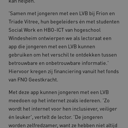
kan helpen.
__Secure-
.youtube.com
ROLLOUT_TOKEN
'Samen met jongeren met een LVB bij Frion en
FPLC
.kennispleingehandicaptensector.nl
Triade Vitree, hun begeleiders én met studenten
Social Work en HBO-ICT van hogeschool
Windesheim ontwierpen we als lectoraat een
app die jongeren met een LVB kunnen
gebruiken om het verschil te ontdekken tussen
betrouwbare en onbetrouwbare informatie.'
__cf_bm
Cloudflare Inc.
Google Privacy Policy
Hiervoor kregen zij financiering vanuit het fonds
.vimeo.com
van FNO Geestkracht.
Met deze app kunnen jongeren met een LVB
BCSessionID
vilans.blueconic.net
meedoen op het internet zoals iedereen. 'Zo
wordt het internet voor hen inclusiever, veiliger
én leuker', vertelt de lector. 'De jongeren
worden zelfredzamer, want ze hebben niet altijd